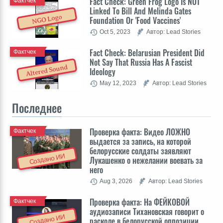
Fact Check: Green Frog Logo Is NOT
Фактчек
Linked To Bill And Melinda Gates
NGO Logo
Foundation Or 'Food Vaccines'
Oct 5, 2023
Автор: Lead Stories
Fact Check: Belarusian President Did
Фактчек
Not Say That Russia Has A Fascist
Altered Sound
Ideology
May 12, 2023
Автор: Lead Stories
Последнее
Проверка факта: Видео ЛОЖНО
Фактчек
выдается за запись, на которой
белорусские солдаты заявляют
Создано ИИ
Лукашенко о нежелании воевать за
него
Aug 3, 2026
Автор: Lead Stories
Проверка факта: На ФЕЙКОВОЙ
Фактчек
аудиозаписи Тихановская говорит о
Создано ИИ
расколе в белорусской оппозиции