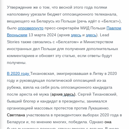
Утверждение же о том, что весной этого года поляки
наполовину урезали бюджет оппозиционного телеканала,
вещающего на Беларусь из Польши (речь идёт о «Белсат»),
было
опровергнуто
пресс-секретарём МИД Польши
Павлом
Вроньским
13 марта 2024 (архив
здесь
и
здесь
).
Lead
Stories также связались с «Белсатом» и Министерством
иностранных дел Польши для получения дополнительных
комментариев и обновят эту статью, если ответы будут
получены.
В 2020 году
Тихановская,
эмигрировавшая в Литву в 2020
году и руководящая политической оппозицией из-за
рубежа
, взяла на себя роль оппозиционного кандидата
после ареста её мужа (
архив
здесь
).
Сергей Тихановский,
бывший блогер и кандидат в президенты, занимался
организацией массовых протестов против Лукашенко.
Светлана
участвовала в президентских выборах 2020 года в
Беларуси и, по мнению многих, победила. Однако
она
была вынуждена покинуть страну вместе с детьми. В июле