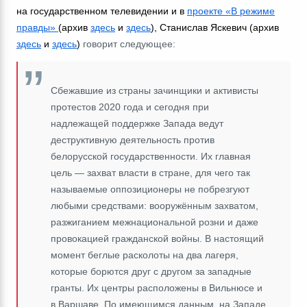
на государственном телевидении и в
проекте
«В режиме
правды»
(архив
здесь
и
здесь
), Станислав Яскевич
(архив
здесь
и
здесь
)
говорит следующее:
Сбежавшие из страны зачинщики и активисты
протестов 2020 года и сегодня при
надлежащей поддержке Запада ведут
деструктивную деятельность против
белорусской государственности. Их главная
цель ― захват власти в стране, для чего так
называемые оппозиционеры не побрезгуют
любыми средствами: вооружённым захватом,
разжиганием межнациональной розни и даже
провокацией гражданской войны. В настоящий
момент беглые расколоты на два лагеря,
которые борются друг с другом за западные
гранты. Их центры расположены в Вильнюсе и
в Варшаве. По имеющимся данным, на Западе