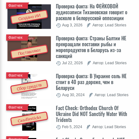
Проверка факта: На ФЕЙКОВОЙ
Фактчек
аудиозаписи Тихановская говорит о
Создано ИИ
расколе в белорусской оппозиции
Aug 3, 2026
Автор: Lead Stories
Проверка факта: Cтраны Балтии НЕ
Фактчек
прекращали поставки рыбы и
морепродуктов в Беларусь из-за
Поставляют
санкций
Jul 22, 2026
Автор: Lead Stories
Проверка факта: В Украине соль НЕ
Фактчек
стоит в 40 раз дороже, чем в
Сбор средств
Беларуси
Aug 30, 2024
Автор: Lead Stories
Fact Check: Orthodox Church Of
Фактчек
Ukraine Did NOT Sanctify Water With
Candlesticks
Tridents
Feb 5, 2024
Автор: Lead Stories