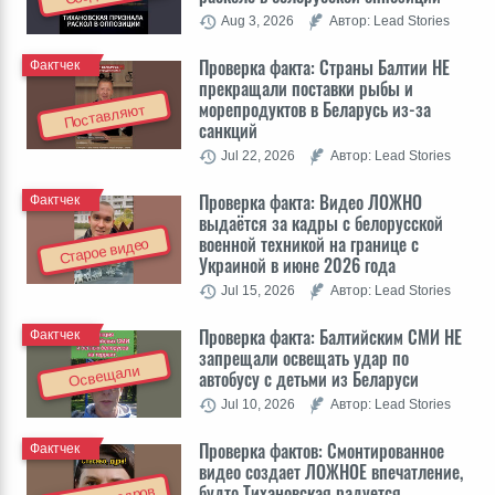
Aug 3, 2026
Автор: Lead Stories
Проверка факта: Cтраны Балтии НЕ
Фактчек
прекращали поставки рыбы и
морепродуктов в Беларусь из-за
Поставляют
санкций
Jul 22, 2026
Автор: Lead Stories
Проверка факта: Видео ЛОЖНО
Фактчек
выдаётся за кадры с белорусской
военной техникой на границе с
Старое видео
Украиной в июне 2026 года
Jul 15, 2026
Автор: Lead Stories
Проверка факта: Балтийским СМИ НЕ
Фактчек
запрещали освещать удар по
Освещали
автобусу с детьми из Беларуси
Jul 10, 2026
Автор: Lead Stories
Проверка фактов: Cмонтированное
Фактчек
видео создает ЛОЖНОЕ впечатление,
будто Тихановская радуется