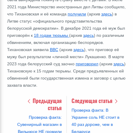
2021 года Министерство иностранных дел Литвы сообщило,
что Тихановская и её команда
получили
(архив
здесь
) в
Литве статус «официального представительства
белорусской демократии». В декабре 2021 года её муж был
приговорён к
18 годам тюрьмы
(архив
здесь
) по различным
обвинениям, включая организацию беспорядков.
Тихановская заявила
BBC
(архив
здесь
), что приговор её
мужу был результатом «личной мести» Лукашенко. В марте
2023 года белорусский суд заочно
приговорил
(архив
здесь
)
Тихановскую к 15 годам тюрьмы. Среди предъявленных ей
обвинений были государственная измена и заговор с целью
захвата власти.
Предыдущая
Следующая статья
статья
Проверка факта: В
Проверка факта:
Украине соль НЕ стоит в
Сувенирный магазин в
40 раз дороже, чем в
Вильнюсе НЕ громили
Беларуси