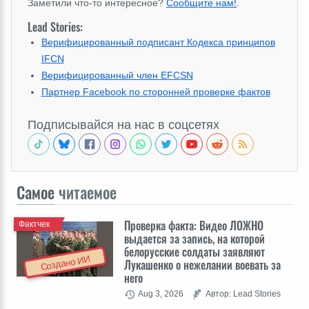
Заметили что-то интересное?
Сообщите нам!
.
Lead Stories:
Верифицированный подписант Кодекса принципов
IFCN
Верифицированный член EFCSN
Партнер Facebook по сторонней проверке фактов
Подписывайся на нас в соцсетях
Самое
читаемое
Проверка факта: Видео ЛОЖНО
Фактчек
выдается за запись, на которой
белорусские солдаты заявляют
Создано ИИ
Лукашенко о нежелании воевать за
него
Aug 3, 2026
Автор: Lead Stories