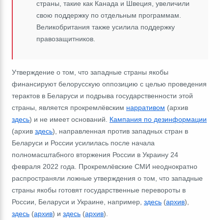
страны, такие как Канада и Швеция, увеличили
свою поддержку по отдельным программам.
Великобритания также усилила поддержку
правозащитников.
Утверждение о том, что западные страны якобы
финансируют белорусскую оппозицию с целью проведения
терактов в Беларуси и подрыва государственности этой
страны, является прокремлёвским
нарративом
(архив
здесь
) и не имеет оснований.
Кампания по дезинформации
(архив
здесь
), направленная против западных стран в
Беларуси и России усилилась после начала
полномасштабного вторжения России в Украину 24
февраля 2022 года. Прокремлёвские СМИ неоднократно
распространяли ложные утверждения о том, что западные
страны якобы готовят государственные перевороты в
России, Беларуси и Украине, например,
здесь
(
архив
),
здесь
(
архив
) и
здесь
(
архив
).