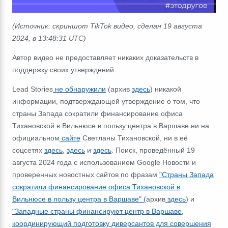
(Источник: скриншот TikTok видео, сделан 19 августа
2024, в
13:48:31
UTC)
Автор видео не предоставляет никаких доказательств в
поддержку своих утверждений.
Lead Stories
не обнаружили
(архив
здесь
) никакой
информации, подтверждающей утверждение о том, что
страны Запада сократили финансирование офиса
Тихановской в Вильнюсе в пользу центра в Варшаве ни на
официальном
сайте
Светланы Тихановской, ни в её
соцсетях
здесь
,
здесь
и
здесь
. Поиск, проведённый 19
августа 2024 года с использованием Google Новости и
проверенных новостных сайтов по фразам
"Страны Запада
сократили финансирование офиса Тихановской в
Вильнюсе в пользу центра в Варшаве" (
архив
здесь
) и
"Западные страны финансируют
центр в Варшаве,
координирующий подготовку диверсантов для совершения