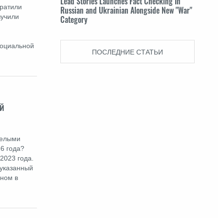
Lead Stories Launches Fact Checking In
кратили
Russian and Ukrainian Alongside New "War"
зучили
Category
социальной
ПОСЛЕДНИЕ СТАТЬИ
й
белыми
6 года?
2023 года.
 указанный
нном в