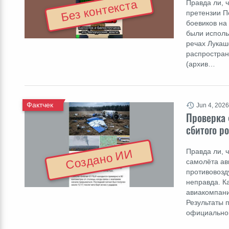
Без контекста
Правда ли, 
претензии П
боевиков на
были исполь
речах Лукаш
распростран
(архив…
Фактчек
Jun 4, 2026
Проверка 
сбитого р
Правда ли, 
Создано ИИ
самолёта ав
противовозд
неправда. К
авиакомпани
Результаты 
официально