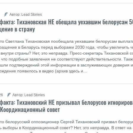
Автор: Lead Stories
факта: Тихановская НЕ обещала уехавшим белорусам 5
щение в страну
что Светлана Тихановская пообещала уехавшим белорусам выплат
вращение в Беларусь перед выборами 2030 года, чтобы увеличить ч
 внутри страны? Нет, это неправда. Пресс-секретарь Тихановской 
s, что подобные заявления не соответствуют действительности. Так
нашли подтверждений этой информации в заслуживающих доверия и
рждение появилось в видео (архив здесь и…
26
Автор: Lead Stories
факта: Тихановский НЕ призывал белорусов игнориров
 Координационный совет
что белорусский оппозиционер Сергей Тихановский призвал белору
ь выборы в Координационный совет? Нет, это неправда. В ответ на