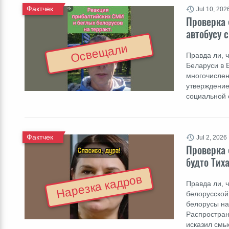
Фактчек
Jul 10, 202
Проверка 
автобусу 
Освещали
Правда ли, 
Беларуси в 
многочислен
утверждение
социальной 
Фактчек
Jul 2, 2026
Проверка 
будто Тих
Нарезка кадров
Правда ли, 
белорусской
белорусы на
Распростран
исказил смы