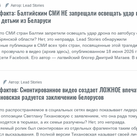
6
Автор: Lead Stories
факта: Балтийским СМИ НЕ запрещали освещать удар 
с детьми из Беларуси
что СМИ стран Балтии запретили освещать удар дрона по автобусу 
Брянской области? Нет, это неправда. Lead Stories обнаружили
ные публикации в СМИ всех трёх стран, посвященные этой трагед
 прозвучало в видео (архив здесь), опубликованном 18 июня 2026 г
сети Facebook. Его автор ― латвийский блогер Дмитрий Матаев. В
Автор: Lead Stories
фактов: Cмонтированное видео создает ЛОЖНОЕ впеча
ановская радуется заключению белорусов
что распространяемое в социальных сетях видео показывает лидер
 оппозиции Светлану Тихановскую с заявлением, что она рада тому
ходятся в тюрьмах, а их семьи разлучены? Нет, это неправда.
яемый ролик был смонтирован из отдельных фрагментов таким обр
сл высказывания. В полной версии Тихановская называет своей ли