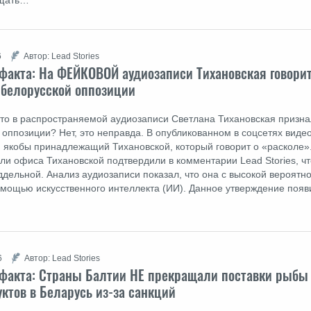
ищать…
6
Автор: Lead Stories
факта: На ФЕЙКОВОЙ аудиозаписи Тихановская говорит
 белорусской оппозиции
что в распространяемой аудиозаписи Светлана Тихановская призна
 оппозиции? Нет, это неправда. В опубликованном в соцсетях виде
с, якобы принадлежащий Тихановской, который говорит о «расколе»
ли офиса Тихановской подтвердили в комментарии Lead Stories, чт
ддельной. Анализ аудиозаписи показал, что она с высокой вероятн
омощью искусственного интеллекта (ИИ). Данное утверждение появ
6
Автор: Lead Stories
факта: Cтраны Балтии НЕ прекращали поставки рыбы
ктов в Беларусь из-за санкций