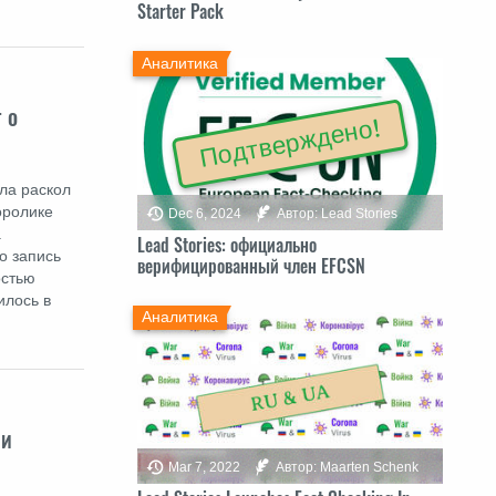
Starter Pack
Аналитика
 о
Подтверждено!
ла раскол
оролике
Dec 6, 2024
Автор: Lead Stories
.
Lead Stories: официально
о запись
верифицированный член EFCSN
остью
илось в
Аналитика
 и
Mar 7, 2022
Автор: Maarten Schenk