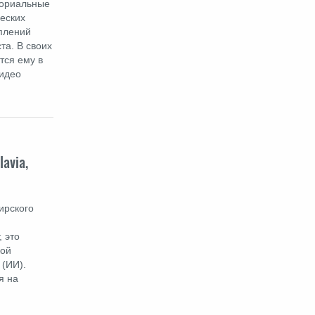
ториальные
еских
уплений
та. В своих
тся ему в
видео
avia,
ирского
 это
кой
 (ИИ).
я на