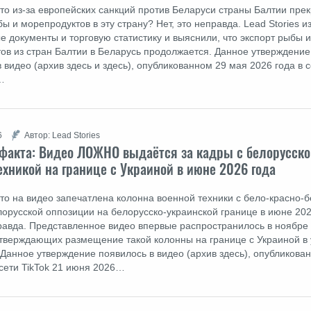
что из-за европейских санкций против Беларуси страны Балтии пре
ы и морепродуктов в эту страну? Нет, это неправда. Lead Stories и
 документы и торговую статистику и выяснили, что экспорт рыбы и
ов из стран Балтии в Беларусь продолжается. Данное утверждение
 видео (архив здесь и здесь), опубликованном 29 мая 2026 года в 
…
6
Автор: Lead Stories
факта: Видео ЛОЖНО выдаётся за кадры с белорусско
ехникой на границе с Украиной в июне 2026 года
что на видео запечатлена колонна военной техники с бело-красно-
орусской оппозиции на белорусско-украинской границе в июне 202
правда. Представленное видео впервые распространилось в ноябре 
тверждающих размещение такой колонны на границе с Украиной в
. Данное утверждение появилось в видео (архив здесь), опубликова
сети TikTok 21 июня 2026…