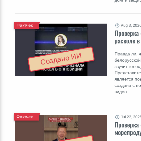
долг и защ
Фактчек
Aug 3, 202
Проверка 
расколе в
Правда ли, 
Создано ИИ
белорусской
звучит голо
Представите
является по
создана с п
видео…
Фактчек
Jul 22, 202
Проверка 
морепроду