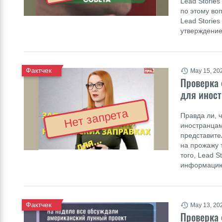
Lead Storie
по этому воп
Lead Storie
утверждение
Фактчек
May 15, 20
Проверка 
для инос
Нет запрета
Правда ли, 
иностранцам 
представите
на прожажу 
того, Lead 
информацию
Фактчек
May 13, 20
Проверка 