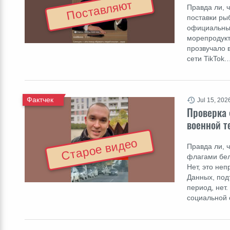
Поставляют
Правда ли, 
поставки рыб
официальные
морепродукт
прозвучало в
сети TikTok.
Фактчек
Jul 15, 202
Проверка 
военной т
Старое видео
Правда ли, 
флагами бел
Нет, это не
Данных, под
период, нет
социальной 