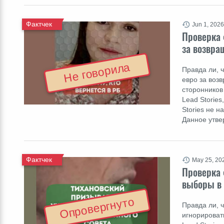
Фактчек
Jun 1, 2026
Проверка 
за возвра
Не говорила
Правда ли, 
евро за воз
сторонников
Lead Storie
Stories не 
Данное утве
Фактчек
May 25, 20
Проверка 
выборы в
Опровергнуто
Правда ли, 
игнорироват