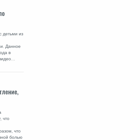
по
с детьми из
ии. Данное
ода в
 видео…
тление,
а
, что
азом, что
чной болью