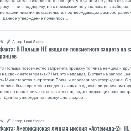
s представитель Тихановского сообщил, что Сергей не делал никаки
росу ― ни в поддержку, ни с призывами не участвовать в выборах. 
s не нашли никаких доказательств, подтверждающих распространяе
. Данное утверждение появилось…
26
Автор: Lead Stories
факта: В Польше НЕ вводили повсметного запрета на з
транцев
что Польша повсеместно запретила продажу топлива немцам и дру
на своих автозаправках? Нет, это неправда. В ответ на запрос Lead
ль Министерства энергетики Польши опроверг это утверждение. О
топлива было временно введено лишь а в одном приграничном гор
Stories не нашли никаких доказательств, подтверждающих распрос
. Данное утверждение прозвучало в видео…
26
Автор: Lead Stories
факта: Американская лунная миссия «Артемида-2» НЕ