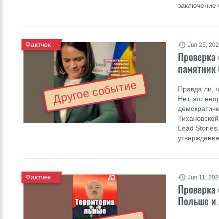
заключение 
Фактчек
Jun 25, 20
Проверка 
памятник 
Другое событие
Правда ли, 
Нет, это не
демократиче
Тихановской
Lead Stories
утверждение
Фактчек
Jun 11, 20
Проверка 
Польше и