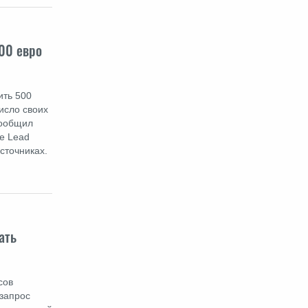
00 евро
ить 500
исло своих
сообщил
же Lead
сточниках.
ать
сов
 запрос