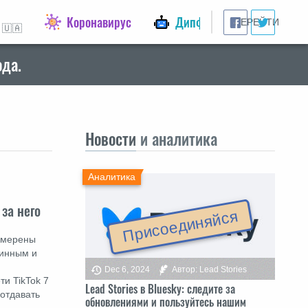
Коронавирус
Дипфейки
ПЕРЕЙТИ
 🇺🇦
ода.
Новости
и аналитика
Аналитика
за него
Присоединяйся
намерены
линным и
Dec 6, 2024
Автор: Lead Stories
ти TikTok 7
Lead Stories в Bluesky: следите за
 отдавать
обновлениями и пользуйтесь нашим