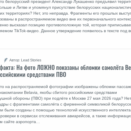
что белорусский президент Александр Лукашенко предъявил терри
ольше и Литве и упомянул присутствие белорусских националистич
 их территориях? Нет, это неправда. Фрагменты его прошлых выст
зованы в распространяемом видео вне их первоначального контекс
енко высказал позицию противоположную той, которая приписывае
яемом TikTok-видео. Данное утверждение появилось в тексте под 
Автор: Lead Stories
факта: На фото ЛОЖНО показаны обломки самолёта Bel
оссийскими средствами ПВО
что на распространяемой фотографии изображены обломки пассаж
иакомпании Belavia, якобы сбитого российскими средствами
ушной обороны (ПВО) при подлёте к Москве 27 мая 2026 года? Нет,
адры с фрагментами самолёта с фирменной символикой белорусс
и были созданы с помощью технологий искусственного интеллекта
проверки в сервисах отслеживания авиарейсов, а также информаци
м сайте аэропорта…