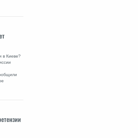
ет
и в Киеве?
иссии
сообщили
ое
ретензии