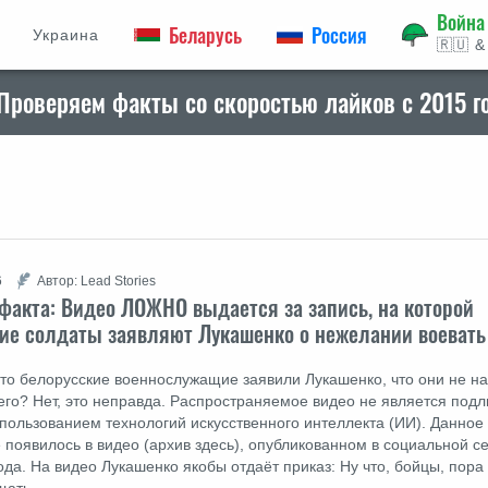
Война
Беларусь
Россия
Украина
🇷🇺 &
Проверяем факты со скоростью лайков с 2015 г
6
Автор: Lead Stories
факта: Видео ЛОЖНО выдается за запись, на которой
ие солдаты заявляют Лукашенко о нежелании воевать 
что белорусские военнослужащие заявили Лукашенко, что они не 
него? Нет, это неправда. Распространяемое видео не является под
спользованием технологий искусственного интеллекта (ИИ). Данное
 появилось в видео (архив здесь), опубликованном в социальной се
ода. На видео Лукашенко якобы отдаёт приказ: Ну что, бойцы, пора