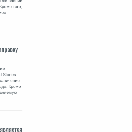
х заявлений
Кроме того,
мое
аправку
гим
 Stories
граничение
оде. Кроме
траняемую
 является