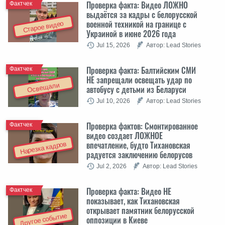
Проверка факта: Видео ЛОЖНО
Фактчек
выдаётся за кадры с белорусской
военной техникой на границе с
Старое видео
Украиной в июне 2026 года
Jul 15, 2026
Автор: Lead Stories
Проверка факта: Балтийским СМИ
Фактчек
НЕ запрещали освещать удар по
Освещали
автобусу с детьми из Беларуси
Jul 10, 2026
Автор: Lead Stories
Проверка фактов: Cмонтированное
Фактчек
видео создает ЛОЖНОЕ
впечатление, будто Тихановская
Нарезка кадров
радуется заключению белорусов
Jul 2, 2026
Автор: Lead Stories
Проверка факта: Видео НЕ
Фактчек
показывает, как Тихановская
открывает памятник белорусской
Другое событие
оппозиции в Киеве