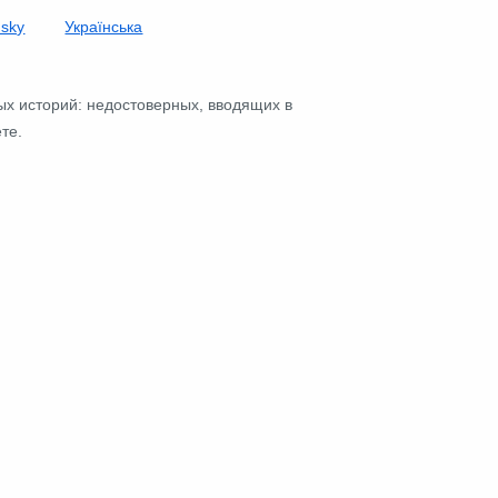
nsky
Українська
ых историй: недостоверных, вводящих в
те.