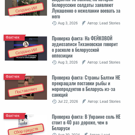
белорусские солдаты заявляют
Создано ИИ
Лукашенко о нежелании воевать за
него
Aug 3, 2026
Автор: Lead Stories
Проверка факта: На ФЕЙКОВОЙ
Фактчек
аудиозаписи Тихановская говорит
о расколе в белорусской
Создано ИИ
оппозиции
Aug 3, 2026
Автор: Lead Stories
Проверка факта: Cтраны Балтии НЕ
Фактчек
прекращали поставки рыбы и
морепродуктов в Беларусь из-за
Поставляют
санкций
Jul 22, 2026
Автор: Lead Stories
Проверка факта: В Украине соль НЕ
Фактчек
стоит в 40 раз дороже, чем в
Беларуси
Сбор средств
Aug 30, 2024
Автор: Lead