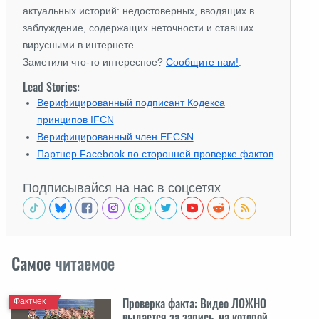
актуальных историй: недостоверных, вводящих в
заблуждение, содержащих неточности и ставших
вирусными в интернете.
Заметили что-то интересное?
Сообщите нам!
.
Lead Stories:
Верифицированный подписант Кодекса
принципов IFCN
Верифицированный член EFCSN
Партнер Facebook по сторонней проверке фактов
Подписывайся на нас в соцсетях
Самое
читаемое
Проверка факта: Видео ЛОЖНО
Фактчек
выдается за запись, на которой