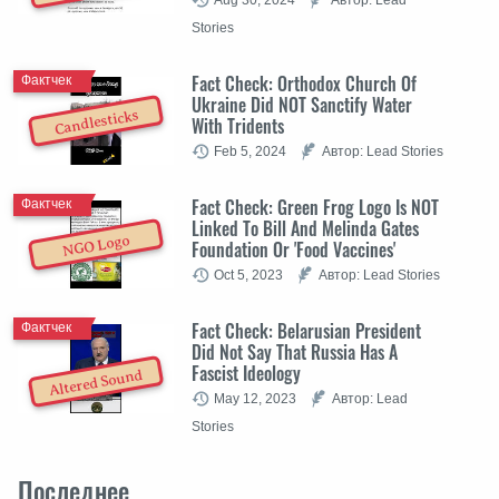
Stories
Fact Check: Orthodox Church Of
Фактчек
Ukraine Did NOT Sanctify Water
Candlesticks
With Tridents
Feb 5, 2024
Автор: Lead Stories
Fact Check: Green Frog Logo Is NOT
Фактчек
Linked To Bill And Melinda Gates
NGO Logo
Foundation Or 'Food Vaccines'
Oct 5, 2023
Автор: Lead Stories
Fact Check: Belarusian President
Фактчек
Did Not Say That Russia Has A
Fascist Ideology
Altered Sound
May 12, 2023
Автор: Lead
Stories
Последнее