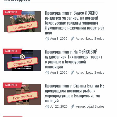
Проверка факта: Видео ЛОЖНО
Фактчек
выдается за запись, на которой
белорусские солдаты заявляют
Создано ИИ
Лукашенко о нежелании воевать за
него
Aug 3, 2026
Автор: Lead Stories
Проверка факта: На ФЕЙКОВОЙ
Фактчек
аудиозаписи Тихановская говорит
о расколе в белорусской
Создано ИИ
оппозиции
Aug 3, 2026
Автор: Lead Stories
Проверка факта: Cтраны Балтии НЕ
Фактчек
прекращали поставки рыбы и
морепродуктов в Беларусь из-за
Поставляют
санкций
Jul 22, 2026
Автор: Lead Stories