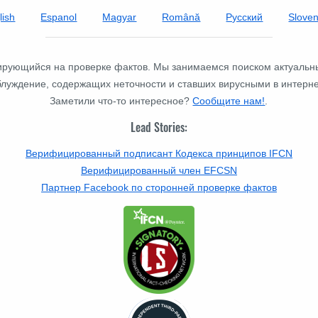
lish
Espanol
Magyar
Română
Русский
Slove
изирующийся на проверке фактов. Мы занимаемся поиском актуальн
блуждение, содержащих неточности и ставших вирусными в интерне
Заметили что-то интересное?
Сообщите нам!
.
Lead Stories:
Верифицированный подписант Кодекса принципов IFCN
Верифицированный член EFCSN
Партнер Facebook по сторонней проверке фактов