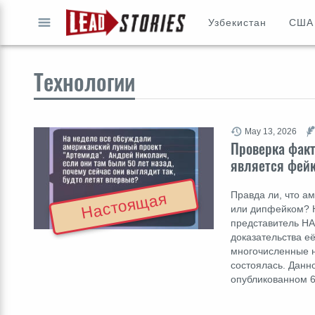
Узбекистан
США
ПЕРЕЙТИ
Технологии
May 13, 2026
Проверка факт
является фей
Правда ли, что а
Настоящая
или дипфейком? Не
представитель НА
доказательства её
многочисленные н
состоялась. Данно
опубликованном 