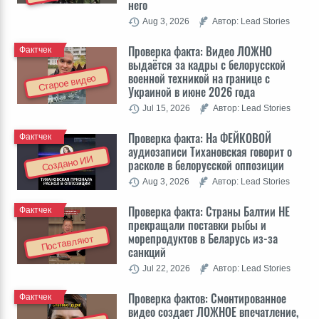
него
Aug 3, 2026
Автор: Lead Stories
Проверка факта: Видео ЛОЖНО
Фактчек
выдаётся за кадры с белорусской
военной техникой на границе с
Старое видео
Украиной в июне 2026 года
Jul 15, 2026
Автор: Lead Stories
Проверка факта: На ФЕЙКОВОЙ
Фактчек
аудиозаписи Тихановская говорит о
Создано ИИ
расколе в белорусской оппозиции
Aug 3, 2026
Автор: Lead Stories
Проверка факта: Cтраны Балтии НЕ
Фактчек
прекращали поставки рыбы и
морепродуктов в Беларусь из-за
Поставляют
санкций
Jul 22, 2026
Автор: Lead Stories
Проверка фактов: Cмонтированное
Фактчек
видео создает ЛОЖНОЕ впечатление,