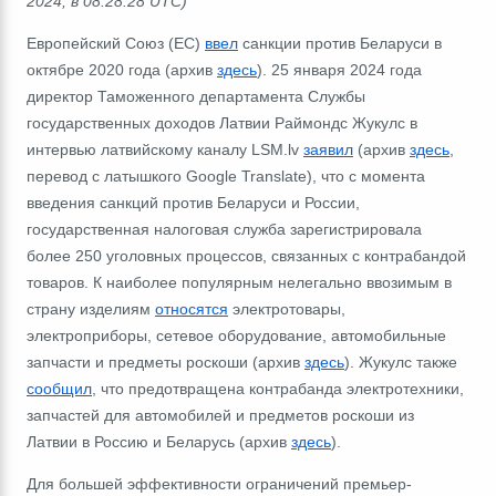
2024, в 08:28:28 UTC)
Европейский Союз (ЕС)
ввел
санкции против Беларуси в
октябре 2020 года (архив
здесь
). 25 января 2024 года
директор Таможенного департамента Службы
государственных доходов Латвии Раймондс Жукулс в
интервью латвийскому каналу LSM.lv
заявил
(архив
здесь
,
перевод c латышкого Google Translate), что с момента
введения санкций против Беларуси и России,
государственная налоговая служба зарегистрировала
более 250 уголовных процессов, связанных с контрабандой
товаров. К наиболее популярным нелегально ввозимым в
страну изделиям
относятся
электротовары,
электроприборы, сетевое оборудование, автомобильные
запчасти и предметы роскоши (архив
здесь
). Жукулс также
сообщил
, что предотвращена контрабанда электротехники,
запчастей для автомобилей и предметов роскоши из
Латвии в Россию и Беларусь (архив
здесь
).
Для большей эффективности ограничений премьер-