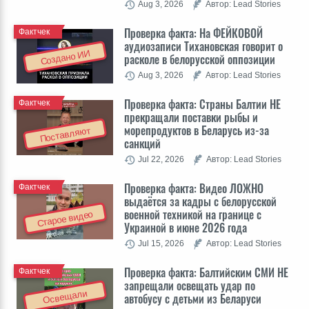
Aug 3, 2026
Автор: Lead Stories
Проверка факта: На ФЕЙКОВОЙ
Фактчек
аудиозаписи Тихановская говорит о
Создано ИИ
расколе в белорусской оппозиции
Aug 3, 2026
Автор: Lead Stories
Проверка факта: Cтраны Балтии НЕ
Фактчек
прекращали поставки рыбы и
морепродуктов в Беларусь из-за
Поставляют
санкций
Jul 22, 2026
Автор: Lead Stories
Проверка факта: Видео ЛОЖНО
Фактчек
выдаётся за кадры с белорусской
военной техникой на границе с
Старое видео
Украиной в июне 2026 года
Jul 15, 2026
Автор: Lead Stories
Проверка факта: Балтийским СМИ НЕ
Фактчек
запрещали освещать удар по
Освещали
автобусу с детьми из Беларуси