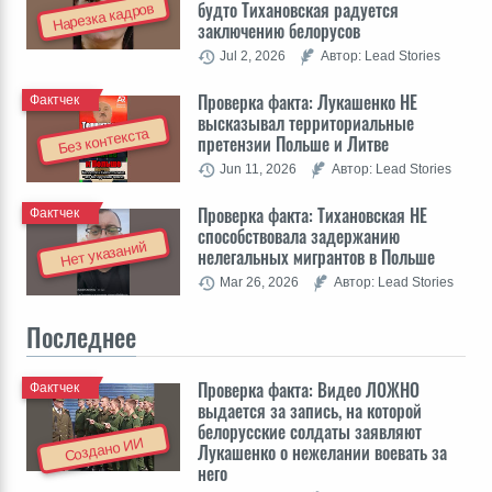
будто Тихановская радуется
Нарезка кадров
заключению белорусов
Jul 2, 2026
Автор: Lead Stories
Проверка факта: Лукашенко НЕ
Фактчек
высказывал территориальные
Без контекста
претензии Польше и Литве
Jun 11, 2026
Автор: Lead Stories
Проверка факта: Тихановская НЕ
Фактчек
способствовала задержанию
Нет указаний
нелегальных мигрантов в Польше
Mar 26, 2026
Автор: Lead Stories
Последнее
Проверка факта: Видео ЛОЖНО
Фактчек
выдается за запись, на которой
белорусские солдаты заявляют
Создано ИИ
Лукашенко о нежелании воевать за
него