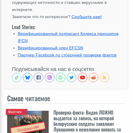
содержащих неточности и ставших вирусными в
интернете.
Заметили что-то интересное?
Сообщите нам!
.
Lead Stories:
Верифицированный подписант Кодекса принципов
IFCN
Верифицированный член EFCSN
Партнер Facebook по сторонней проверке фактов
Подписывайся на нас в соцсетях
Самое
читаемое
Проверка факта: Видео ЛОЖНО
Фактчек
выдается за запись, на которой
белорусские солдаты заявляют
Создано ИИ
Лукашенко о нежелании воевать за