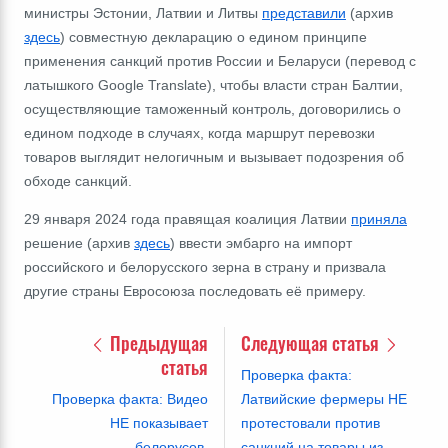
министры Эстонии, Латвии и Литвы
представили
(архив
здесь
) совместную декларацию о
едином принципе
применения
санкций против России и Беларуси (перевод c
латышкого Google Translate), чтобы власти стран Балтии,
осуществляющие таможенный контроль, договорились о
едином подходе в случаях, когда маршрут перевозки
товаров выглядит нелогичным и вызывает подозрения об
обходе санкций.
29 января 2024 года правящая коалиция Латвии
приняла
решение (архив
здесь
) ввести эмбарго на импорт
российского и белорусского зерна в страну и призвала
другие страны Евросоюза последовать её примеру.
Предыдущая
Следующая статья
статья
Проверка факта:
Проверка факта: Видео
Латвийские фермеры НЕ
НЕ показывает
протестовали против
белорусов,
санкций на товары из