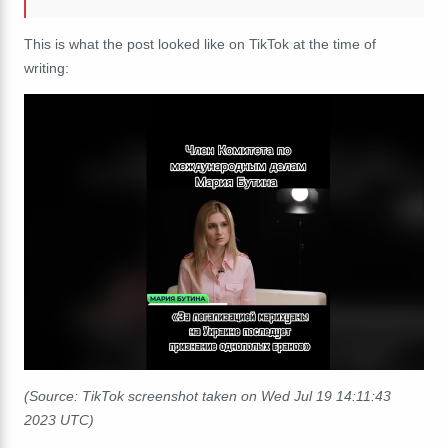
This is what the post looked like on TikTok at the time of
writing:
(Source: TikTok screenshot taken on Wed Jul 19 14:11:43
2023 UTC)