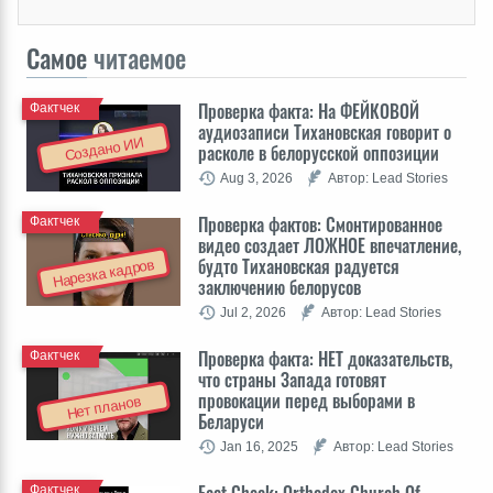
Самое
читаемое
Проверка факта: На ФЕЙКОВОЙ
Фактчек
аудиозаписи Тихановская говорит о
Создано ИИ
расколе в белорусской оппозиции
Aug 3, 2026
Автор: Lead Stories
Проверка фактов: Cмонтированное
Фактчек
видео создает ЛОЖНОЕ впечатление,
будто Тихановская радуется
Нарезка кадров
заключению белорусов
Jul 2, 2026
Автор: Lead Stories
Проверка факта: НЕТ доказательств,
Фактчек
что страны Запада готовят
провокации перед выборами в
Нет планов
Беларуси
Jan 16, 2025
Автор: Lead Stories
Фактчек