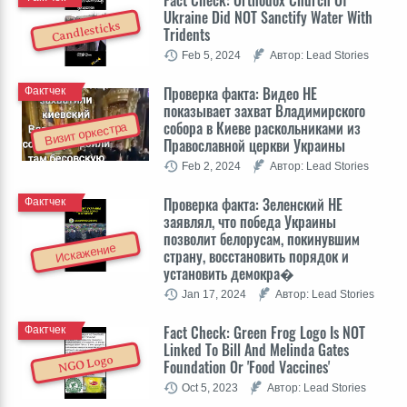
Fact Check: Orthodox Church Of
Ukraine Did NOT Sanctify Water With
Candlesticks
Tridents
Feb 5, 2024
Автор: Lead Stories
Проверка факта: Видео НЕ
Фактчек
показывает захват Владимирского
собора в Киеве раскольниками из
Визит оркестра
Православной церкви Украины
Feb 2, 2024
Автор: Lead Stories
Проверка факта: Зеленский НЕ
Фактчек
заявлял, что победа Украины
позволит белорусам, покинувшим
Искажение
страну, восстановить порядок и
установить демокра�
Jan 17, 2024
Автор: Lead Stories
Fact Check: Green Frog Logo Is NOT
Фактчек
Linked To Bill And Melinda Gates
NGO Logo
Foundation Or 'Food Vaccines'
Oct 5, 2023
Автор: Lead Stories