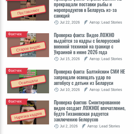
прекращали поставки рыбы и
морепродуктов в Беларусь из-за
Поставляют
санкций
Jul 22, 2026
Автор: Lead Stories
Проверка факта: Видео ЛОЖНО
Фактчек
выдаётся за кадры с белорусской
военной техникой на границе с
Старое видео
Украиной в июне 2026 года
Jul 15, 2026
Автор: Lead Stories
Проверка факта: Балтийским СМИ НЕ
Фактчек
запрещали освещать удар по
Освещали
автобусу с детьми из Беларуси
Jul 10, 2026
Автор: Lead Stories
Проверка фактов: Cмонтированное
Фактчек
видео создает ЛОЖНОЕ впечатление,
будто Тихановская радуется
Нарезка кадров
заключению белорусов
Jul 2, 2026
Автор: Lead Stories