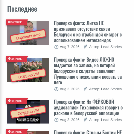
Последнее
Проверка факта: Литва НЕ
Фактчек
признавала отсутствие связи
Беларуси с контрабандой сигарет с
Опровергнуто
использованием метеозондов
Aug 7, 2026
Автор: Lead Stories
Проверка факта: Видео ЛОЖНО
Фактчек
выдается за запись, на которой
белорусские солдаты заявляют
Создано ИИ
Лукашенко о нежелании воевать за
него
Aug 3, 2026
Автор: Lead Stories
Проверка факта: На ФЕЙКОВОЙ
Фактчек
аудиозаписи Тихановская говорит о
Создано ИИ
расколе в белорусской оппозиции
Aug 3, 2026
Автор: Lead Stories
Проверка факта: Cтраны Балтии НЕ
Фактчек