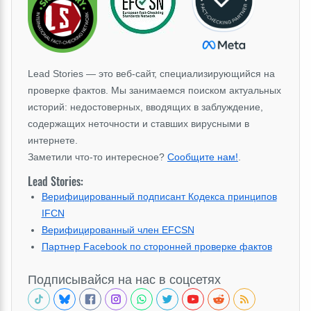
Lead Stories — это веб-сайт, специализирующийся на
проверке фактов. Мы занимаемся поиском актуальных
историй: недостоверных, вводящих в заблуждение,
содержащих неточности и ставших вирусными в
интернете.
Заметили что-то интересное?
Сообщите нам!
.
Lead Stories:
Верифицированный подписант Кодекса принципов
IFCN
Верифицированный член EFCSN
Партнер Facebook по сторонней проверке фактов
Подписывайся на нас в соцсетях