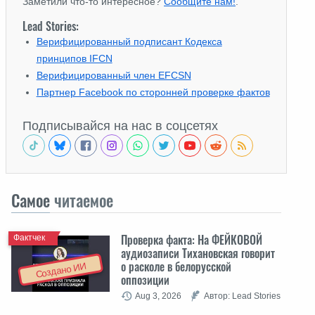
Заметили что-то интересное?
Сообщите нам!
.
Lead Stories:
Верифицированный подписант Кодекса
принципов IFCN
Верифицированный член EFCSN
Партнер Facebook по сторонней проверке фактов
Подписывайся на нас в соцсетях
Самое
читаемое
Проверка факта: На ФЕЙКОВОЙ
Фактчек
аудиозаписи Тихановская говорит
о расколе в белорусской
Создано ИИ
оппозиции
Aug 3, 2026
Автор: Lead Stories