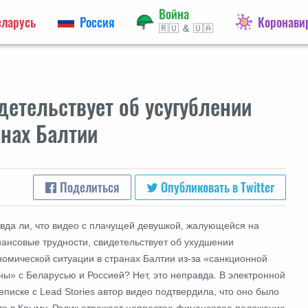
Война
еларусь
Россия
Коронави
🇷🇺 & 🇺🇦
детельствует об усугублении
анах Балтии
Поделиться
Опубликовать в Twitter
вда ли, что видео с плачущей девушкой, жалующейся на
ансовые трудности, свидетельствует об ухудшении
номической ситуации в странах Балтии из-за «санкционной
ны» с Беларусью и Россией? Нет, это неправда. В электронной
еписке с Lead Stories автор видео подтвердила, что оно было
то в Крыму. Ролик отражает непростое финансовое положение