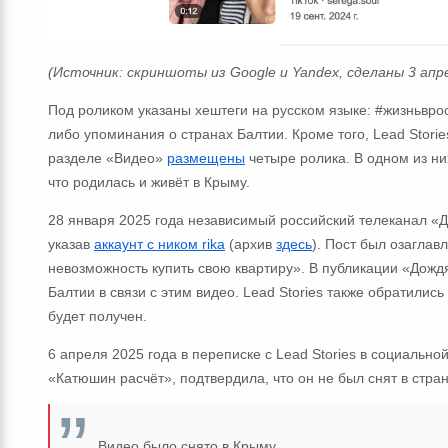
(Источник:
скриншоты из Google и Yandex,
сделаны 3 апре
Под роликом указаны хештеги на русском языке: #жизньврос
либо упоминания о странах Балтии. Кроме того, Lead Stori
разделе «Видео»
размещены
четыре ролика. В одном из ни
что родилась и живёт в Крыму.
28 января 2025 года независимый российский телеканал «
указав
аккаунт с ником rika
(архив
здесь
). Пост был озаглавл
невозможность купить свою квартиру
». В публикации «Дожд
Балтии в связи с этим видео. Lead Stories также обратилис
будет получен.
6 апреля 2025 года в переписке с Lead Stories в социально
«Катюшин расчёт», подтвердила, что он не был снят в стра
Видео было снято в Крыму.