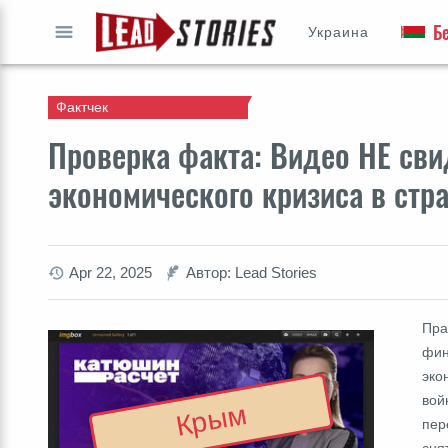
Б
Украина
ПЕРЕЙТИ
Фактчек
Проверка факта: Видео НЕ сви
экономического кризиса в стр
Apr 22, 2025
Автор: Lead Stories
Пра
фин
эко
вой
Крым
пер
сня