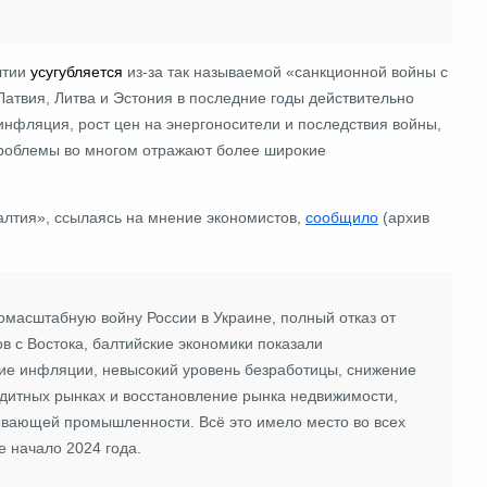
лтии
усугубляется
из-за так называемой «санкционной войны с
Латвия, Литва и Эстония в последние годы действительно
инфляция, рост цен на энергоносители и последствия войны,
проблемы во многом отражают более широкие
Балтия», ссылаясь на мнение экономистов,
сообщило
(архив
масштабную войну России в Украине, полный отказ от
ов с Востока, балтийские экономики показали
ние инфляции, невысокий уровень безработицы, снижение
едитных рынках и восстановление рынка недвижимости,
тывающей промышленности. Всё это имело место во всех
е начало 2024 года.