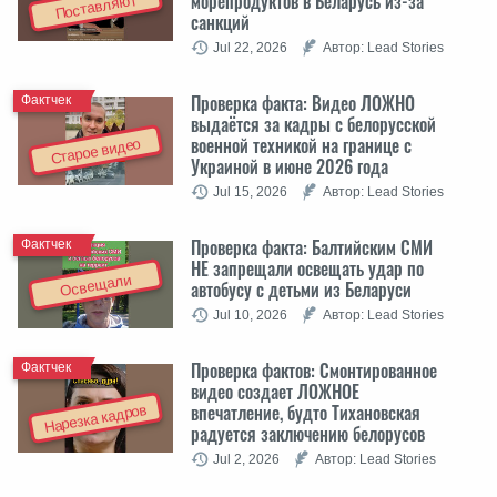
морепродуктов в Беларусь из-за
Поставляют
санкций
Jul 22, 2026
Автор: Lead Stories
Проверка факта: Видео ЛОЖНО
Фактчек
выдаётся за кадры с белорусской
военной техникой на границе с
Старое видео
Украиной в июне 2026 года
Jul 15, 2026
Автор: Lead Stories
Проверка факта: Балтийским СМИ
Фактчек
НЕ запрещали освещать удар по
Освещали
автобусу с детьми из Беларуси
Jul 10, 2026
Автор: Lead Stories
Проверка фактов: Cмонтированное
Фактчек
видео создает ЛОЖНОЕ
впечатление, будто Тихановская
Нарезка кадров
радуется заключению белорусов
Jul 2, 2026
Автор: Lead Stories