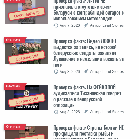
Проверка факта: Литва НЕ
признавала отсутствие связи
Беларуси с контрабандой сигарет с
Опровергнуто
использованием метеозондов
Aug 7, 2026
Автор: Lead Stories
Проверка факта: Видео ЛОЖНО
Фактчек
выдается за запись, на которой
белорусские солдаты заявляют
Создано ИИ
Лукашенко о нежелании воевать за
него
Aug 3, 2026
Автор: Lead Stories
Проверка факта: На ФЕЙКОВОЙ
Фактчек
аудиозаписи Тихановская говорит
о расколе в белорусской
Создано ИИ
оппозиции
Aug 3, 2026
Автор: Lead Stories
Проверка факта: Cтраны Балтии НЕ
Фактчек
прекращали поставки рыбы и