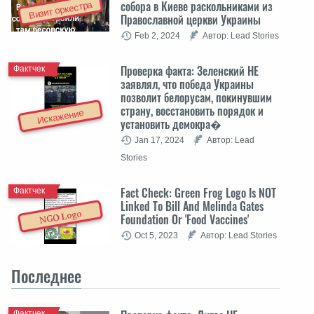
собора в Киеве раскольниками из
Визит оркестра
Православной церкви Украины
Feb 2, 2024
Автор: Lead Stories
Проверка факта: Зеленский НЕ
Фактчек
заявлял, что победа Украины
позволит белорусам, покинувшим
страну, восстановить порядок и
Искажение
установить демокра�
Jan 17, 2024
Автор: Lead
Stories
Fact Check: Green Frog Logo Is NOT
Фактчек
Linked To Bill And Melinda Gates
NGO Logo
Foundation Or 'Food Vaccines'
Oct 5, 2023
Автор: Lead Stories
Последнее
Фактчек