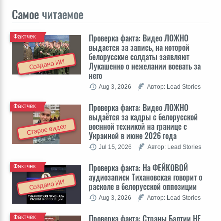
Самое
читаемое
Проверка факта: Видео ЛОЖНО
Фактчек
выдается за запись, на которой
белорусские солдаты заявляют
Создано ИИ
Лукашенко о нежелании воевать за
него
Aug 3, 2026
Автор: Lead Stories
Проверка факта: Видео ЛОЖНО
Фактчек
выдаётся за кадры с белорусской
военной техникой на границе с
Старое видео
Украиной в июне 2026 года
Jul 15, 2026
Автор: Lead Stories
Проверка факта: На ФЕЙКОВОЙ
Фактчек
аудиозаписи Тихановская говорит о
Создано ИИ
расколе в белорусской оппозиции
Aug 3, 2026
Автор: Lead Stories
Проверка факта: Cтраны Балтии НЕ
Фактчек