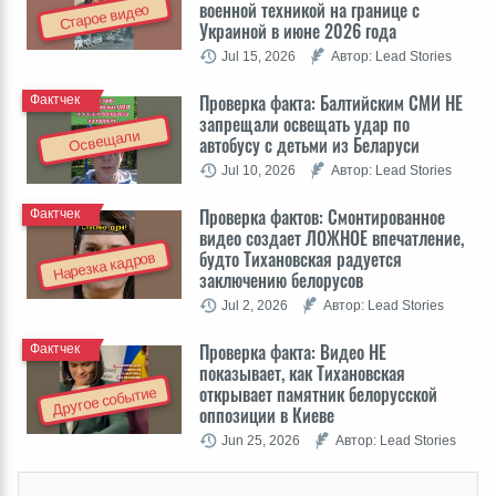
военной техникой на границе с
Старое видео
Украиной в июне 2026 года
Jul 15, 2026
Автор: Lead Stories
Проверка факта: Балтийским СМИ НЕ
Фактчек
запрещали освещать удар по
Освещали
автобусу с детьми из Беларуси
Jul 10, 2026
Автор: Lead Stories
Проверка фактов: Cмонтированное
Фактчек
видео создает ЛОЖНОЕ впечатление,
будто Тихановская радуется
Нарезка кадров
заключению белорусов
Jul 2, 2026
Автор: Lead Stories
Проверка факта: Видео НЕ
Фактчек
показывает, как Тихановская
открывает памятник белорусской
Другое событие
оппозиции в Киеве
Jun 25, 2026
Автор: Lead Stories