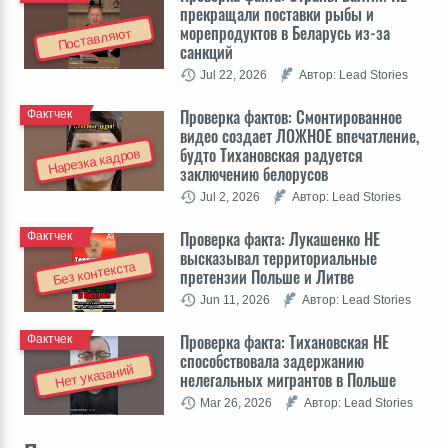
прекращали поставки рыбы и
морепродуктов в Беларусь из-за
Поставляют
санкций
Jul 22, 2026
Автор: Lead Stories
Проверка фактов: Cмонтированное
Фактчек
видео создает ЛОЖНОЕ впечатление,
будто Тихановская радуется
Нарезка кадров
заключению белорусов
Jul 2, 2026
Автор: Lead Stories
Проверка факта: Лукашенко НЕ
Фактчек
высказывал территориальные
Без контекста
претензии Польше и Литве
Jun 11, 2026
Автор: Lead Stories
Проверка факта: Тихановская НЕ
Фактчек
способствовала задержанию
Нет указаний
нелегальных мигрантов в Польше
Mar 26, 2026
Автор: Lead Stories