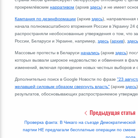
прокремлёвским
нарративом
(архив
здесь
) и не имеет осно
Кампания по дезинформации
(архив
здесь
), направленная 
начала полномасштабного вторжения России в Украину 24
распространяли необоснованные утверждения о том, что з
России, Беларуси и Украине, например,
здесь
(
архив
),
здес
Массовые протесты в Беларуси
начались
(архив
здесь
) пос
которых вызвали широкое недовольство и обвинения в фа
изменений, включая проведение новых честных выборов и о
Дополнительно поиск в Google Новости по фразе
"23 авгус
желавшей силовым образом свергнуть власть"
(архив
здесь
результатов, обосновывающих распространяемое утвержде
Предыдущая статья
Проверка факта: В Чикаго на съезде Демократической
партии НЕ предлагали бесплатные операции по смене
пола