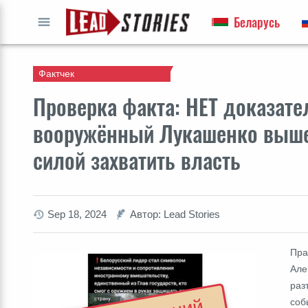
Беларусь
ПЕРЕЙТИ
Фактчек
Проверка факта: НЕТ доказател
вооружённый Лукашенко выше
силой захватить власть
Sep 18, 2024
Автор: Lead Stories
Пра
Але
раз
соб