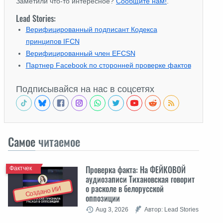
Заметили что-то интересное?
Сообщите нам!
.
Lead Stories:
Верифицированный подписант Кодекса
принципов IFCN
Верифицированный член EFCSN
Партнер Facebook по сторонней проверке фактов
Подписывайся на нас в соцсетях
Самое
читаемое
Проверка факта: На ФЕЙКОВОЙ
Фактчек
аудиозаписи Тихановская говорит
о расколе в белорусской
Создано ИИ
оппозиции
Aug 3, 2026
Автор: Lead Stories