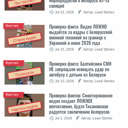
морепродуктов в Беларусь из-за
Поставляют
санкций
Jul 22, 2026
Автор: Lead Stories
Проверка факта: Видео ЛОЖНО
Фактчек
выдаётся за кадры с белорусской
военной техникой на границе с
Старое видео
Украиной в июне 2026 года
Jul 15, 2026
Автор: Lead Stories
Проверка факта: Балтийским СМИ
Фактчек
НЕ запрещали освещать удар по
Освещали
автобусу с детьми из Беларуси
Jul 10, 2026
Автор: Lead Stories
Проверка фактов: Cмонтированное
Фактчек
видео создает ЛОЖНОЕ
впечатление, будто Тихановская
Нарезка кадров
радуется заключению белорусов
Jul 2, 2026
Автор: Lead Stories