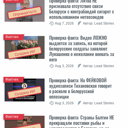
Проверка факта: Литва НЕ
признавала отсутствие связи
Беларуси с контрабандой сигарет с
Опровергнуто
использованием метеозондов
Aug 7, 2026
Автор: Lead Stories
Проверка факта: Видео ЛОЖНО
Фактчек
выдается за запись, на которой
белорусские солдаты заявляют
Создано ИИ
Лукашенко о нежелании воевать за
него
Aug 3, 2026
Автор: Lead Stories
Проверка факта: На ФЕЙКОВОЙ
Фактчек
аудиозаписи Тихановская говорит
о расколе в белорусской
Создано ИИ
оппозиции
Aug 3, 2026
Автор: Lead Stories
Проверка факта: Cтраны Балтии НЕ
Фактчек
прекращали поставки рыбы и