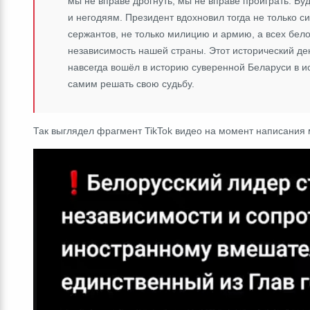
мы не вправе дрогнуть, мы не вправе проиграть. Бу
и негодяям. Президент вдохновил тогда не только си
сержантов, не только милицию и армию, а всех белор
независимость нашей страны. Этот исторический д
навсегда вошёл в историю суверенной Беларуси в и
самим решать свою судьбу.
Так выглядел фрагмент TikTok видео на момент написания