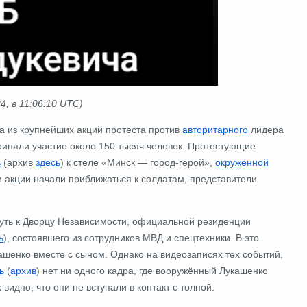
, в 11:06:10 UTC)
на из крупнейших акций протеста против
авторитарного
лидера
приняли участие около 150 тысяч человек. Протестующие
ь
(архив
здесь
) к стеле «Минск ― город-герой»,
окружённой
и акции начали приближаться к солдатам, представители
путь к Дворцу Независимости, официальной резиденции
ь
), состоявшего из сотрудников МВД и спецтехники. В это
кашенко вместе с сыном. Однако на видеозаписях тех событий,
ь
(
архив
) нет ни одного кадра, где вооружённый Лукашенко
идно, что они не вступали в контакт с толпой.