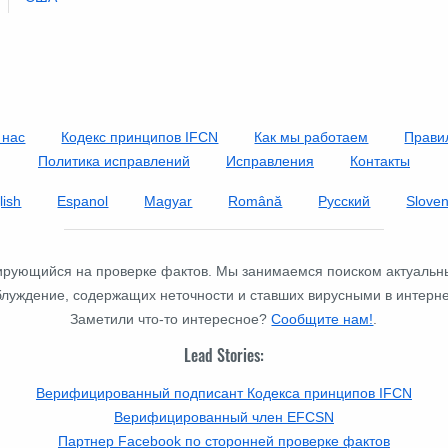
 нас
Кодекс принципов IFCN
Как мы работаем
Прави
Политика исправлений
Исправления
Контакты
lish
Espanol
Magyar
Română
Русский
Slove
изирующийся на проверке фактов. Мы занимаемся поиском актуальн
блуждение, содержащих неточности и ставших вирусными в интерне
Заметили что-то интересное?
Сообщите нам!
.
Lead Stories:
Верифицированный подписант Кодекса принципов IFCN
Верифицированный член EFCSN
Партнер Facebook по сторонней проверке фактов