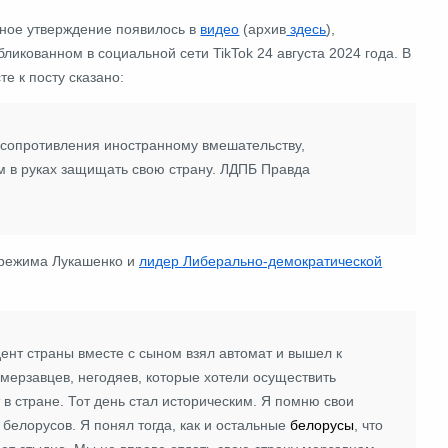
ное утверждение появилось в
видео
(архив
здесь
),
бликованном в социальной сети TikTok 24 августа 2024 года. В
сте к посту сказано:
 сопротивления иностранному вмешательству,
ем в руках защищать свою страну. ЛДПБ Правда
 режима Лукашенко и
лидер
Либерально-демократической
дент страны вместе с сыном взял автомат и вышел к
 мерзавцев, негодяев, которые хотели осуществить
 в стране. Тот день стал историческим. Я помню свои
 белорусов. Я понял тогда, как и остальные
белорусы
, что