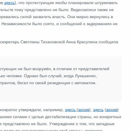
ив
здесь
), что протестующие якобы планировали штурмовать
тельств тому представлено не было. Видеозаписи также не
ревались силой захватить власть. Они мирно вернулись в
а Независимости было снято, и сообщений о задержаниях не
есс-секретарь Светланы Тихановской Анна Красулина сообщила
стующих не был вооружён, в отличие от представителей
ко человек. Однако был случай, когда Лукашенко,
рантов, бегал по своей резиденции с автоматом.
нократно утверждали, например,
здесь
(
архив
),
здесь
(
архив
)
ешними силами с целью дестабилизации страны, но конкретных
е представлено не было. Утверждение о том, что западные
 подрыва государственности этой страны, является