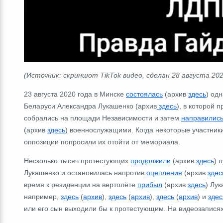
(Источник: скриншот TikTok видео, сделан 28 августа 2024
23 августа 2020 года в Минске
состоялась
(архив
здесь
) од
Беларуси Александра Лукашенко (архив
здесь
), в которой 
собрались на площади Независимости и затем
направилис
(архив
здесь
) военнослужащими. Когда некоторые участник
оппозиции попросили их отойти от мемориала.
Несколько тысяч протестующих
продолжили
(архив
здесь
) 
Лукашенко и остановилась напротив
оцепления
(архив
здес
время к резиденции на вертолёте
прибыл
(архив
здесь
) Лу
например,
здесь
(
архив
),
здесь
(
архив
),
здесь
(
архив
) и
здес
или его сын выходили бы к протестующим. На видеозаписях в