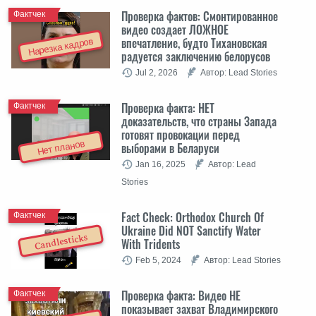
Проверка фактов: Cмонтированное
Фактчек
видео создает ЛОЖНОЕ
впечатление, будто Тихановская
Нарезка кадров
радуется заключению белорусов
Jul 2, 2026
Автор: Lead Stories
Проверка факта: НЕТ
Фактчек
доказательств, что страны Запада
готовят провокации перед
Нет планов
выборами в Беларуси
Jan 16, 2025
Автор: Lead
Stories
Fact Check: Orthodox Church Of
Фактчек
Ukraine Did NOT Sanctify Water
Candlesticks
With Tridents
Feb 5, 2024
Автор: Lead Stories
Проверка факта: Видео НЕ
Фактчек
показывает захват Владимирского