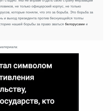
дет стыдно. Мы не вправе отдать свою страну мерзавцам
ловиков, не только офицерский корпус, не только
усов, которые поняли, что это за борьба. Это борьба за
ень и выход президента против беснующейся толпы
сторию нашей борьбы за право зваться
белорусами
и
 материала: