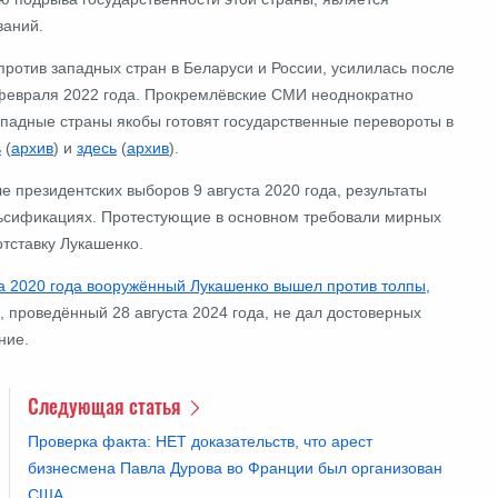
ваний.
против западных стран в Беларуси и России, усилилась после
 февраля 2022 года. Прокремлёвские СМИ неоднократно
ападные страны якобы готовят государственные перевороты в
ь
(
архив
) и
здесь
(
архив
).
ле президентских выборов 9 августа 2020 года, результаты
льсификациях. Протестующие в основном требовали мирных
тставку Лукашенко.
та 2020 года вооружённый Лукашенко вышел против толпы,
), проведённый 28 августа 2024 года, не дал достоверных
ние.
Следующая статья
Проверка факта: НЕТ доказательств, что арест
бизнесмена Павла Дурова во Франции был организован
США