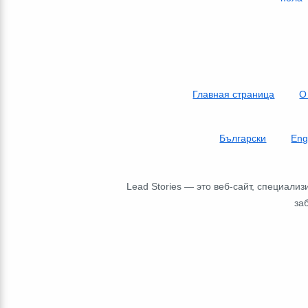
Главная страница
О
Български
Eng
Lead Stories — это веб-сайт, специал
за