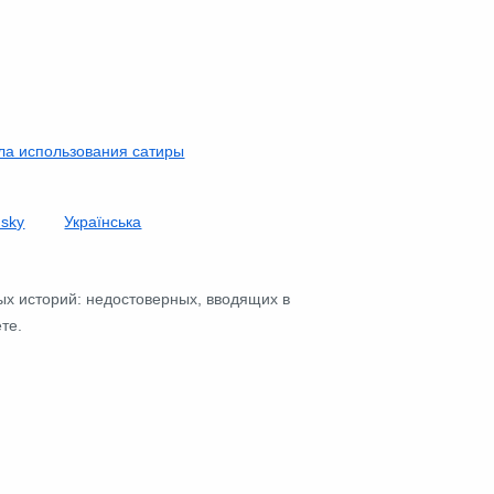
ла использования сатиры
nsky
Українська
ых историй: недостоверных, вводящих в
те.