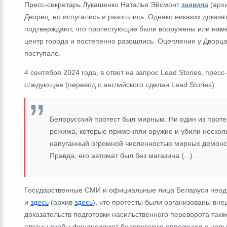
Пресс-секретарь Лукашенко Наталья Эйсмонт
заявила
(арх
Дворец, но испугались и разошлись. Однако никаких доказа
подтверждают, что протестующие были вооружены или наме
центр города и постепенно разошлись. Оцепление у Дворц
поступало.
4 сентября 2024 года, в ответ на запрос Lead Stories, пр
следующее (перевод с английского сделан Lead Stories):
Белорусский протест был мирным. Ни один из проте
режима, которые применяли оружие и убили несколь
напуганный огромной численностью мирных демонст
Правда, его автомат был без магазина (...).
Государственные СМИ и официальные лица Беларуси неод
и
здесь
(архив
здесь
), что протесты были организованы вн
доказательств подготовки насильственного переворота такж
страны якобы финансируют белорусскую оппозицию с целью