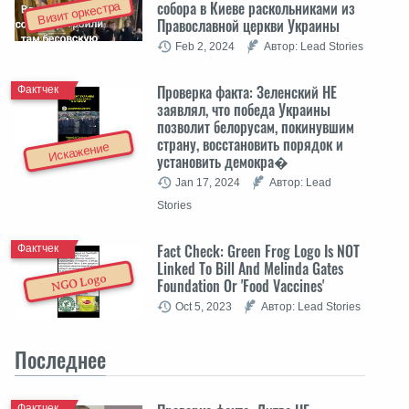
собора в Киеве раскольниками из
Визит оркестра
Православной церкви Украины
Feb 2, 2024
Автор: Lead Stories
Проверка факта: Зеленский НЕ
Фактчек
заявлял, что победа Украины
позволит белорусам, покинувшим
страну, восстановить порядок и
Искажение
установить демокра�
Jan 17, 2024
Автор: Lead
Stories
Fact Check: Green Frog Logo Is NOT
Фактчек
Linked To Bill And Melinda Gates
NGO Logo
Foundation Or 'Food Vaccines'
Oct 5, 2023
Автор: Lead Stories
Последнее
Фактчек