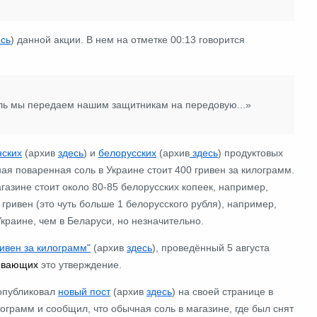
есь
) данной акции. В нем на отметке 00:13
говорится
ыль мы передаем нашим защитникам на передовую...»
нских
(архив
здесь
) и
белорусских
(архив
здесь
) продуктовых
ная поваренная соль в Украине стоит 400 гривен за килограмм.
газине стоит около 80-85 белорусских копеек, например,
 гривен
(это чуть больше
1 белорусского рубля)
,
например,
Украине, чем в Беларуси, но незначительно.
ривен за килограмм"
(архив
здесь
), проведённый 5 августа
ывающих
это утверждение.
опубликовал
новый пост
(архив
здесь
) на своей странице в
илограмм и сообщил, что обычная соль в магазине, где был снят