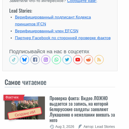
Заметили что-то интересное?
Сообщите нам!
.
Lead Stories:
Верифицированный подписант Кодекса
принципов IFCN
Верифицированный член EFCSN
Партнер Facebook по сторонней проверке фактов
Подписывайся на нас в соцсетях
Самое
читаемое
Проверка факта: Видео ЛОЖНО
Фактчек
выдается за запись, на которой
белорусские солдаты заявляют
Создано ИИ
Лукашенко о нежелании воевать за
него
Aug 3, 2026
Автор: Lead Stories