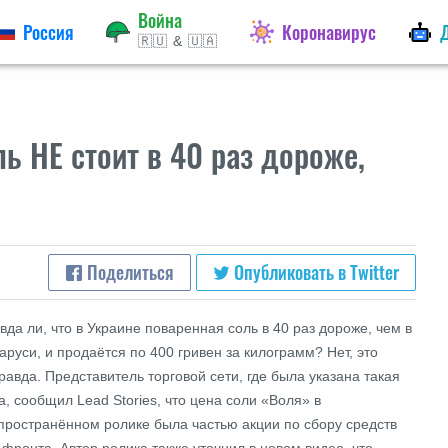
Война
Россия
Коронавирус
🇷🇺 & 🇺🇦
ь НЕ стоит в 40 раз дороже,
Поделиться
Опубликовать в Twitter
вда ли, что в Украине поваренная соль в 40 раз дороже, чем в
аруси, и продаётся по 400 гривен за килограмм? Нет, это
равда. Представитель торговой сети,
где была указана такая
а,
сообщил Lead Stories, что цена соли «Воля» в
пространённом ролике была частью акции по сбору средств
 фронта. Автор ролика также уточнил в новом видео, что