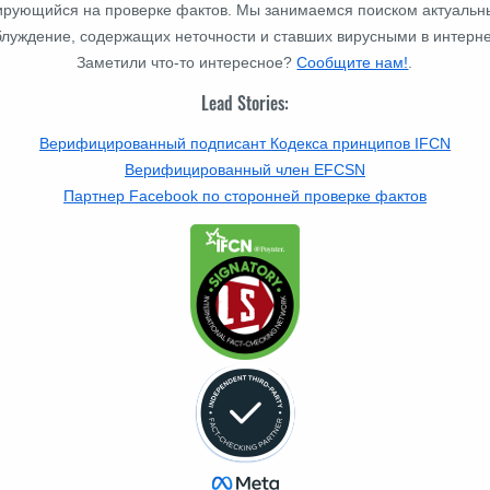
изирующийся на проверке фактов. Мы занимаемся поиском актуальн
блуждение, содержащих неточности и ставших вирусными в интерне
Заметили что-то интересное?
Сообщите нам!
.
Lead Stories:
Верифицированный подписант Кодекса принципов IFCN
Верифицированный член EFCSN
Партнер Facebook по сторонней проверке фактов