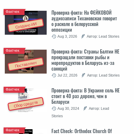
Проверка факта: На ФЕЙКОВОЙ
Фактчек
аудиозаписи Тихановская говорит
о расколе в белорусской
Создано ИИ
оппозиции
Aug 3, 2026
Автор: Lead Stories
Проверка факта: Cтраны Балтии НЕ
Фактчек
прекращали поставки рыбы и
морепродуктов в Беларусь из-за
Поставляют
санкций
Jul 22, 2026
Автор: Lead Stories
Проверка факта: В Украине соль НЕ
Фактчек
стоит в 40 раз дороже, чем в
Беларуси
Сбор средств
Aug 30, 2024
Автор: Lead
Stories
Fact Check: Orthodox Church Of
Фактчек