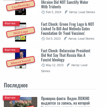
Ukraine Did NOT Sanctify Water
Candlesticks
With Tridents
Feb 5, 2024
Автор: Lead Stories
Fact Check: Green Frog Logo Is NOT
Фактчек
Linked To Bill And Melinda Gates
NGO Logo
Foundation Or 'Food Vaccines'
Oct 5, 2023
Автор: Lead Stories
Fact Check: Belarusian President
Фактчек
Did Not Say That Russia Has A
Fascist Ideology
Altered Sound
May 12, 2023
Автор: Lead
Stories
Последнее
Проверка факта: Видео ЛОЖНО
Фактчек
выдается за запись, на которой