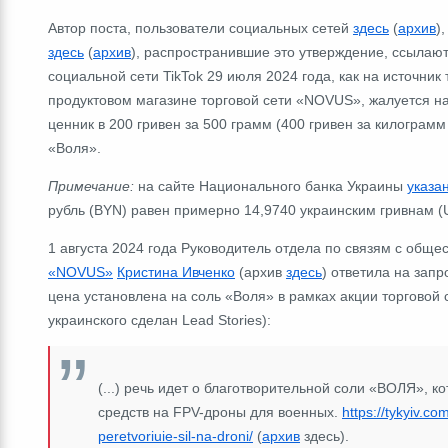
Автор поста, пользователи социальных сетей
здесь
(
архив
)
здесь
(
архив
), распространившие это утверждение, ссылаю
социальной сети TikTok 29 июля 2024 года, как на источни
продуктовом магазине торговой сети «NOVUS», жалуется
н
ценник в 200 гривен за 500 грамм (400 гривен за килограм
«Воля».
Примечание:
на сайте Национального банка Украины
указа
рубль (BYN) равен примерно 14,9740 украинским гривнам (
1 августа 2024 года Руководитель отдела по связям с обще
«NOVUS»
Кристина Ивченко
(архив
здесь
) ответила на запр
цена установлена на соль «Воля» в рамках акции торговой 
украинского сделан Lead Stories):
(...) речь идет о благотворительной соли «ВОЛЯ», 
средств на FPV-дроны для военных.
https://tykyiv.c
peretvoriuie-sil-na-droni/
(
архив
здесь).