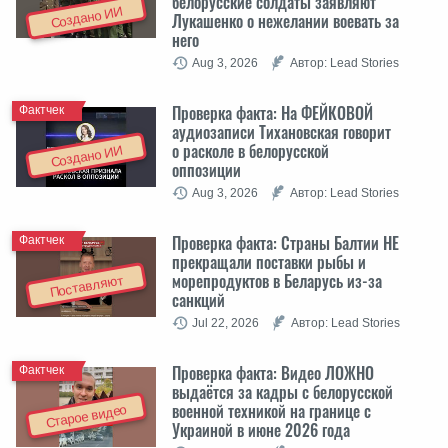
белорусские солдаты заявляют
Создано ИИ
Лукашенко о нежелании воевать за
него
Aug 3, 2026
Автор: Lead Stories
Проверка факта: На ФЕЙКОВОЙ
Фактчек
аудиозаписи Тихановская говорит
о расколе в белорусской
Создано ИИ
оппозиции
Aug 3, 2026
Автор: Lead Stories
Проверка факта: Cтраны Балтии НЕ
Фактчек
прекращали поставки рыбы и
морепродуктов в Беларусь из-за
Поставляют
санкций
Jul 22, 2026
Автор: Lead Stories
Проверка факта: Видео ЛОЖНО
Фактчек
выдаётся за кадры с белорусской
военной техникой на границе с
Старое видео
Украиной в июне 2026 года