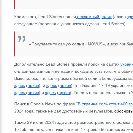
Кроме того, Lead Stories нашли
рекламный ролик
(архив
зд
следующее (перевод с украинского сделан Lead Stories):
«Покупаете ту самую соль в
«NOVUS»
, а всю приб
Дополнительно Lead Stories провели поиск
на сайтах
украи
онлайн-магазинов и
не нашли доказательств того, что обыч
Выяснилось, что килограмм обычной соли в белорусском ма
здесь
(
архив
), и
здесь
(
архив
), а в Украине
17-19 украинских
здесь
(
архив
) и
здесь
(
архив
). То есть цена на соль выше в 
Поиск в Google News по фразе
"В Украине соль стоит 400 г
2024 года, также не дал достоверных результатов,
обоснов
Также 29 июня 2024 года автор распространённого ролика 
TikTok, где показал пачки соли по 17 гривен 50 копеек за к