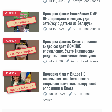
Jul 15, 2026
Автор: Lead Stories
Проверка факта: Балтийским СМИ
Фактчек
НЕ запрещали освещать удар по
Освещали
автобусу с детьми из Беларуси
Jul 10, 2026
Автор: Lead Stories
Проверка фактов: Cмонтированное
Фактчек
видео создает ЛОЖНОЕ
впечатление, будто Тихановская
Нарезка кадров
радуется заключению белорусов
Jul 2, 2026
Автор: Lead Stories
Проверка факта: Видео НЕ
Фактчек
показывает, как Тихановская
открывает памятник белорусской
Другое событие
оппозиции в Киеве
Jun 25, 2026
Автор: Lead
Stories