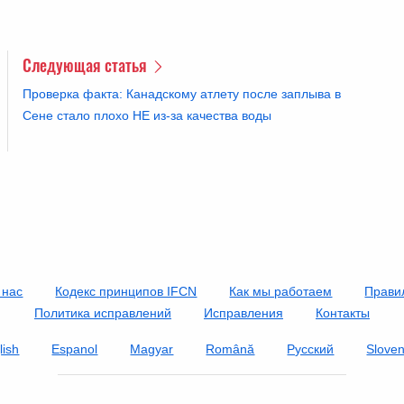
Следующая статья
Проверка факта: Канадскому атлету после заплыва в
Сене стало плохо НЕ из-за качества воды
 нас
Кодекс принципов IFCN
Как мы работаем
Прави
Политика исправлений
Исправления
Контакты
lish
Espanol
Magyar
Română
Русский
Slove