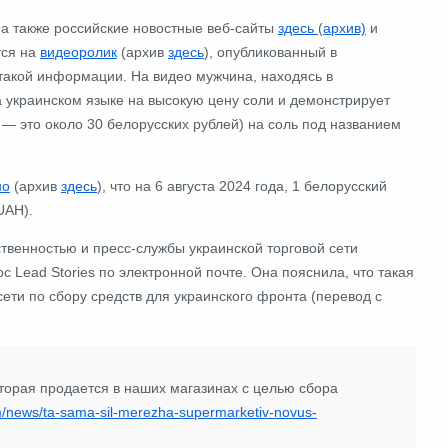
, а также российские новостные веб-сайты
здесь
(
архив)
и
тся на
видеоролик
(архив
здесь
), опубликованный в
к такой информации. На видео мужчина, находясь в
а украинском языке
на высокую цену соли и демонстрирует
м ― это около 30 белорусских рублей) на соль под названием
но
(архив
здесь
), что на 6 августа 2024 года, 1 белорусский
UAH).
ственностью и пресс-службы украинской торговой сети
ос Lead Stories по электронной почте. Она пояснила, что такая
сети по сбору средств для украинского фронта (перевод с
которая продается в наших магазинах с целью сбора
om/news/ta-sama-sil-merezha-supermarketiv-novus-