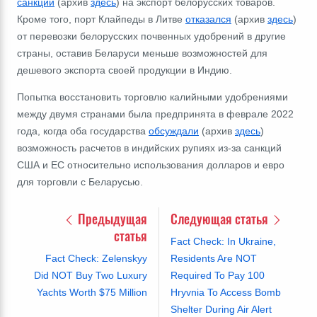
санкции
(архив
здесь
) на экспорт белорусских товаров.
Кроме того,
порт Клайпеды в Литве
отказался
(архив
здесь
)
от перевозки белорусских почвенных удобрений в другие
страны, оставив
Беларуси меньше возможностей для
дешевого экспорта своей продукции в Индию.
Попытка восстановить торговлю калийными удобрениями
между двумя странами была предпринята в феврале 2022
года, когда оба государства
обсуждали
(архив
здесь
)
возможность расчетов в индийских рупиях из-за санкций
США и ЕС относительно использования долларов и евро
для торговли с Беларусью.
Предыдущая
Следующая статья
статья
Fact Check: In Ukraine,
Fact Check: Zelenskyy
Residents Are NOT
Did NOT Buy Two Luxury
Required To Pay 100
Yachts Worth $75 Million
Hryvnia To Access Bomb
Shelter During Air Alert