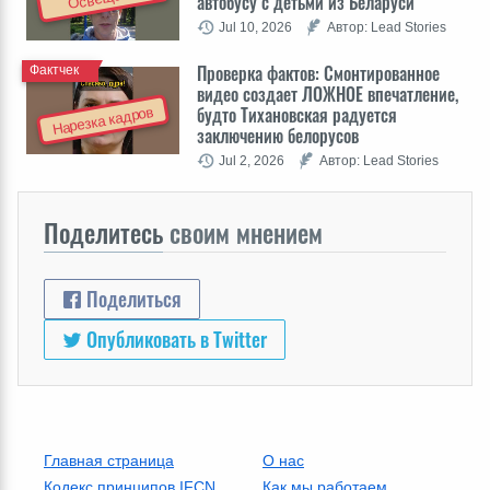
автобусу с детьми из Беларуси
Jul 10, 2026
Автор: Lead Stories
Проверка фактов: Cмонтированное
Фактчек
видео создает ЛОЖНОЕ впечатление,
будто Тихановская радуется
Нарезка кадров
заключению белорусов
Jul 2, 2026
Автор: Lead Stories
Поделитесь
своим мнением
Поделиться
Опубликовать в Twitter
Главная страница
О нас
Кодекс принципов IFCN
Как мы работаем