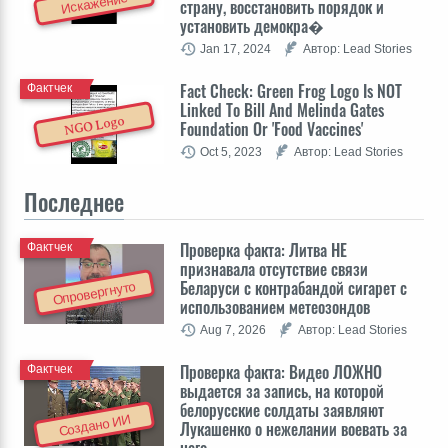
Искажение
страну, восстановить порядок и
установить демокра�
Jan 17, 2024
Автор: Lead Stories
Fact Check: Green Frog Logo Is NOT
Фактчек
Linked To Bill And Melinda Gates
NGO Logo
Foundation Or 'Food Vaccines'
Oct 5, 2023
Автор: Lead Stories
Последнее
Проверка факта: Литва НЕ
Фактчек
признавала отсутствие связи
Беларуси с контрабандой сигарет с
Опровергнуто
использованием метеозондов
Aug 7, 2026
Автор: Lead Stories
Проверка факта: Видео ЛОЖНО
Фактчек
выдается за запись, на которой
белорусские солдаты заявляют
Создано ИИ
Лукашенко о нежелании воевать за
него