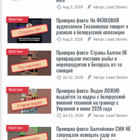
Aug 3, 2026
Автор: Lead Stories
Проверка факта: На ФЕЙКОВОЙ
Фактчек
аудиозаписи Тихановская говорит о
Создано ИИ
расколе в белорусской оппозиции
Aug 3, 2026
Автор: Lead Stories
Проверка факта: Cтраны Балтии НЕ
Фактчек
прекращали поставки рыбы и
морепродуктов в Беларусь из-за
Поставляют
санкций
Jul 22, 2026
Автор: Lead Stories
Проверка факта: Видео ЛОЖНО
Фактчек
выдаётся за кадры с белорусской
военной техникой на границе с
Старое видео
Украиной в июне 2026 года
Jul 15, 2026
Автор: Lead Stories
Проверка факта: Балтийским СМИ НЕ
Фактчек
запрещали освещать удар по
Освещали