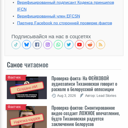
Верифицированный подписант Кодекса принципов
IFCN
Верифицированный член EFCSN
Партнер Facebook по сторонней проверке фактов
Подписывайся на нас в соцсетях
Самое
читаемое
Проверка факта: На ФЕЙКОВОЙ
Фактчек
аудиозаписи Тихановская говорит о
Создано ИИ
расколе в белорусской оппозиции
Aug 3, 2026
Автор: Lead Stories
Проверка фактов: Cмонтированное
Фактчек
видео создает ЛОЖНОЕ впечатление,
будто Тихановская радуется
Нарезка кадров
заключению белорусов