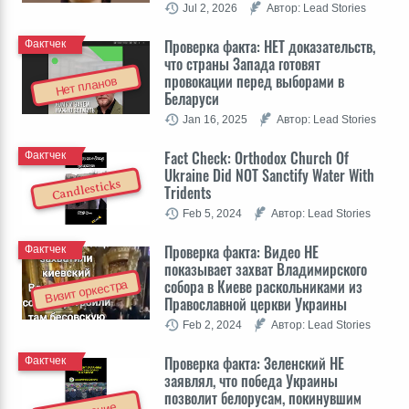
Jul 2, 2026
Автор: Lead Stories
Проверка факта: НЕТ доказательств,
Фактчек
что страны Запада готовят
провокации перед выборами в
Нет планов
Беларуси
Jan 16, 2025
Автор: Lead Stories
Fact Check: Orthodox Church Of
Фактчек
Ukraine Did NOT Sanctify Water With
Candlesticks
Tridents
Feb 5, 2024
Автор: Lead Stories
Проверка факта: Видео НЕ
Фактчек
показывает захват Владимирского
собора в Киеве раскольниками из
Визит оркестра
Православной церкви Украины
Feb 2, 2024
Автор: Lead Stories
Проверка факта: Зеленский НЕ
Фактчек
заявлял, что победа Украины
позволит белорусам, покинувшим