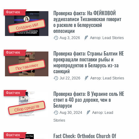
Проверка факта: На ФЕЙКОВОЙ
Фактчек
аудиозаписи Тихановская говорит
о расколе в белорусской
Создано ИИ
оппозиции
Aug 3, 2026
Автор: Lead Stories
Проверка факта: Cтраны Балтии НЕ
Фактчек
прекращали поставки рыбы и
морепродуктов в Беларусь из-за
Поставляют
санкций
Jul 22, 2026
Автор: Lead Stories
Проверка факта: В Украине соль НЕ
Фактчек
стоит в 40 раз дороже, чем в
Беларуси
Сбор средств
Aug 30, 2024
Автор: Lead
Stories
Fact Check: Orthodox Church Of
Фактчек