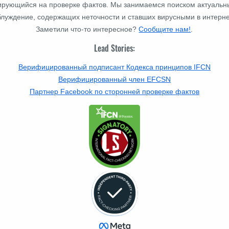
изирующийся на проверке фактов. Мы занимаемся поиском актуальн
блуждение, содержащих неточности и ставших вирусными в интерне
Заметили что-то интересное?
Сообщите нам!
.
Lead Stories:
Верифицированный подписант Кодекса принципов IFCN
Верифицированный член EFCSN
Партнер Facebook по сторонней проверке фактов