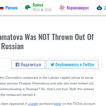
Война
Россия
Коронавирус
🇷🇺 & 🇺🇦
hamatova Was NOT Thrown Out Of
 Russian
Поделиться
Опубликовать в Twitter
the Čemodāns restaurant in the Latvian capital refuse to serve
sian actress Chulpan Khamatova and was she even kicked out
communicating in Russian? No, that's not true: Both the actress
the restaurant denied it.
 claim appeared in
a post
(archived
here
) on the TikTok account