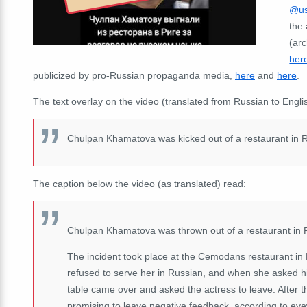
@us
the
(ar
her
publicized by pro-Russian propaganda media,
here
and
here
.
The text overlay on the video (translated from Russian to Englis
Chulpan Khamatova was kicked out of a restaurant in 
The caption below the video (as translated) read:
Chulpan Khamatova was thrown out of a restaurant in R
The incident took place at the Cemodans restaurant in 
refused to serve her in Russian, and when she asked hi
table came over and asked the actress to leave. After t
promising to leave negative feedback, according to ey