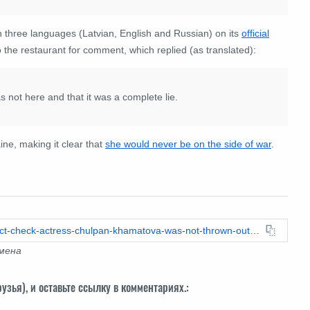
n three languages (Latvian, English and Russian) on its
official
o the restaurant for comment, which replied (as translated):
s not here and that it was a complete lie.
ne, making it clear that
she would never be on the side of war
.
https://xn--h1acbxfam.leadstories.com/hoax-alert/2023/12/fact-check-actress-chulpan-khamatova-was-not-thrown-out-of-restaurant-in-riga-for-speaking-russian.html
бмена
узья), и оставьте ссылку в комментариях.: