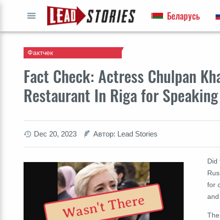
Беларусь
ПЕРЕЙТИ
Фактчек
Fact Check: Actress Chulpan K
Restaurant In Riga for Speaking
Dec 20, 2023
Автор: Lead Stories
Did 
Rus
for 
Wasn't There
and 
The