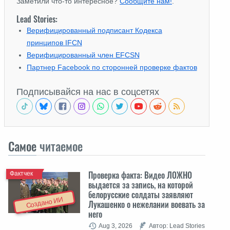
Заметили что-то интересное?
Сообщите нам!
.
Lead Stories:
Верифицированный подписант Кодекса
принципов IFCN
Верифицированный член EFCSN
Партнер Facebook по сторонней проверке фактов
Подписывайся на нас в соцсетях
Самое
читаемое
Проверка факта: Видео ЛОЖНО
Фактчек
выдается за запись, на которой
белорусские солдаты заявляют
Создано ИИ
Лукашенко о нежелании воевать за
него
Aug 3, 2026
Автор: Lead Stories