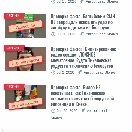
Jul 15, 2026
Автор: Lead Stories
Проверка факта: Балтийским СМИ
Фактчек
НЕ запрещали освещать удар по
Освещали
автобусу с детьми из Беларуси
Jul 10, 2026
Автор: Lead Stories
Проверка фактов: Cмонтированное
Фактчек
видео создает ЛОЖНОЕ
впечатление, будто Тихановская
Нарезка кадров
радуется заключению белорусов
Jul 2, 2026
Автор: Lead Stories
Проверка факта: Видео НЕ
Фактчек
показывает, как Тихановская
открывает памятник белорусской
Другое событие
оппозиции в Киеве
Jun 25, 2026
Автор: Lead
Stories