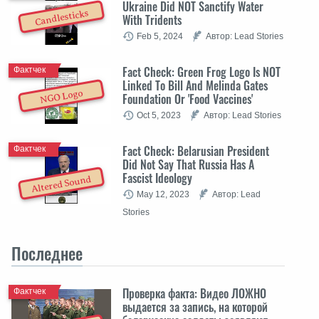
Ukraine Did NOT Sanctify Water
Candlesticks
With Tridents
Feb 5, 2024
Автор: Lead Stories
Fact Check: Green Frog Logo Is NOT
Фактчек
Linked To Bill And Melinda Gates
NGO Logo
Foundation Or 'Food Vaccines'
Oct 5, 2023
Автор: Lead Stories
Fact Check: Belarusian President
Фактчек
Did Not Say That Russia Has A
Fascist Ideology
Altered Sound
May 12, 2023
Автор: Lead
Stories
Последнее
Проверка факта: Видео ЛОЖНО
Фактчек
выдается за запись, на которой