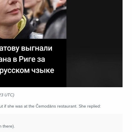
023 UTC)
ut if she was at the Čemodāns restaurant. She replied:
n there).