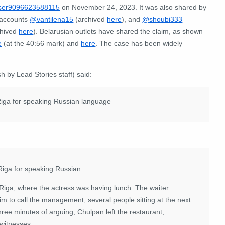
er9096623588115
on November 24, 2023. It was also shared by
 accounts
@vantilena15
(archived
here
), and
@shoubi333
chived
here
). Belarusian outlets have shared the claim, as shown
e
(at the 40:56 mark) and
here
. The case has been widely
h by Lead Stories staff) said:
Riga for speaking Russian language
iga for speaking Russian.
Riga, where the actress was having lunch. The waiter
m to call the management, several people sitting at the next
hree minutes of arguing, Chulpan left the restaurant,
ewitnesses.