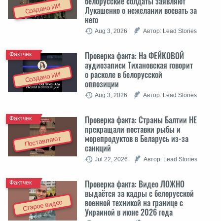
белорусские солдаты заявляют
Создано ИИ
Лукашенко о нежелании воевать за
него
Aug 3, 2026
Автор: Lead Stories
Проверка факта: На ФЕЙКОВОЙ
Фактчек
аудиозаписи Тихановская говорит
о расколе в белорусской
Создано ИИ
оппозиции
Aug 3, 2026
Автор: Lead Stories
Проверка факта: Cтраны Балтии НЕ
Фактчек
прекращали поставки рыбы и
морепродуктов в Беларусь из-за
Поставляют
санкций
Jul 22, 2026
Автор: Lead Stories
Проверка факта: Видео ЛОЖНО
Фактчек
выдаётся за кадры с белорусской
военной техникой на границе с
Старое видео
Украиной в июне 2026 года