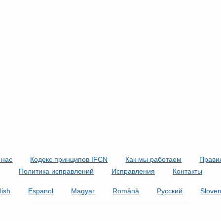
 нас
Кодекс принципов IFCN
Как мы работаем
Прави
Политика исправлений
Исправления
Контакты
lish
Espanol
Magyar
Română
Русский
Slove