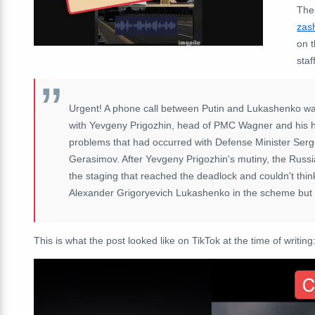
The
zas
on t
staf
Urgent! A phone call between Putin and Lukashenko was l
with Yevgeny Prigozhin, head of PMC Wagner and his h
problems that had occurred with Defense Minister Serge
Gerasimov
. After Yevgeny Prigozhin's mutiny, the Rus
the staging that reached the deadlock and couldn't think
Alexander Grigoryevich Lukashenko in the scheme but 
This is what the post looked like on TikTok at the time of writing