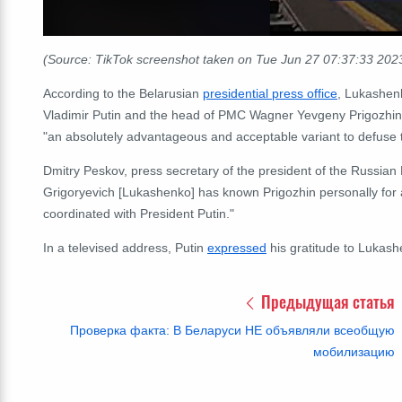
(Source: TikTok screenshot taken on Tue Jun 27 07:37:33 20
According to the Belarusian
presidential press office
, Lukashenk
Vladimir Putin and the head of PMC Wagner Yevgeny Prigozhin, m
"
an absolutely advantageous and acceptable variant to defuse t
Dmitry Peskov, press secretary of the president of the Russian
Grigoryevich [Lukashenko] has known Prigozhin personally for a 
coordinated with President Putin."
In a televised address, Putin
expressed
his gratitude to Lukashe
Предыдущая статья
Проверка факта: В Беларуси НЕ объявляли всеобщую
мобилизацию