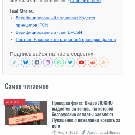
Заметили что-то интересное?
Сообщите нам!
.
Lead Stories:
Верифицированный подписант Кодекса
принципов IFCN
Верифицированный член EFCSN
Партнер Facebook по сторонней проверке фактов
Подписывайся на нас в соцсетях
Самое
читаемое
Проверка факта: Видео ЛОЖНО
Фактчек
выдается за запись, на которой
белорусские солдаты заявляют
Создано ИИ
Лукашенко о нежелании воевать за
него
Aug 3, 2026
Автор: Lead Stories