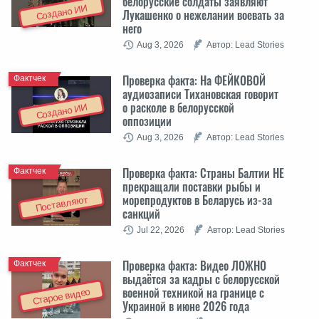
белорусские солдаты заявляют
Создано ИИ
Лукашенко о нежелании воевать за
него
Aug 3, 2026
Автор: Lead Stories
Проверка факта: На ФЕЙКОВОЙ
Фактчек
аудиозаписи Тихановская говорит
о расколе в белорусской
Создано ИИ
оппозиции
Aug 3, 2026
Автор: Lead Stories
Проверка факта: Cтраны Балтии НЕ
Фактчек
прекращали поставки рыбы и
морепродуктов в Беларусь из-за
Поставляют
санкций
Jul 22, 2026
Автор: Lead Stories
Проверка факта: Видео ЛОЖНО
Фактчек
выдаётся за кадры с белорусской
военной техникой на границе с
Старое видео
Украиной в июне 2026 года