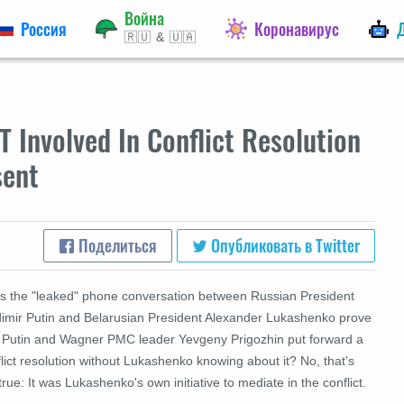
Война
Россия
Коронавирус
🇷🇺 & 🇺🇦
Involved In Conflict Resolution
sent
Поделиться
Опубликовать в Twitter
s the "leaked" phone conversation between Russian President
dimir Putin and Belarusian President Alexander Lukashenko prove
t Putin and Wagner PMC leader Yevgeny Prigozhin put forward a
lict resolution without Lukashenko knowing about it? No, that's
true: It was Lukashenko's own initiative to mediate in the conflict.