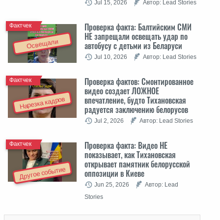
Jul 15, 2026
Автор: Lead Stories
Проверка факта: Балтийским СМИ
Фактчек
НЕ запрещали освещать удар по
Освещали
автобусу с детьми из Беларуси
Jul 10, 2026
Автор: Lead Stories
Проверка фактов: Cмонтированное
Фактчек
видео создает ЛОЖНОЕ
впечатление, будто Тихановская
Нарезка кадров
радуется заключению белорусов
Jul 2, 2026
Автор: Lead Stories
Проверка факта: Видео НЕ
Фактчек
показывает, как Тихановская
открывает памятник белорусской
Другое событие
оппозиции в Киеве
Jun 25, 2026
Автор: Lead
Stories