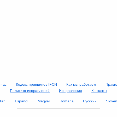
 нас
Кодекс принципов IFCN
Как мы работаем
Прави
Политика исправлений
Исправления
Контакты
lish
Espanol
Magyar
Română
Русский
Slove