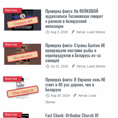
Проверка факта: На ФЕЙКОВОЙ
Фактчек
аудиозаписи Тихановская говорит
о расколе в белорусской
Создано ИИ
оппозиции
Aug 3, 2026
Автор: Lead Stories
Проверка факта: Cтраны Балтии НЕ
Фактчек
прекращали поставки рыбы и
морепродуктов в Беларусь из-за
Поставляют
санкций
Jul 22, 2026
Автор: Lead Stories
Проверка факта: В Украине соль НЕ
Фактчек
стоит в 40 раз дороже, чем в
Беларуси
Сбор средств
Aug 30, 2024
Автор: Lead
Stories
Fact Check: Orthodox Church Of
Фактчек