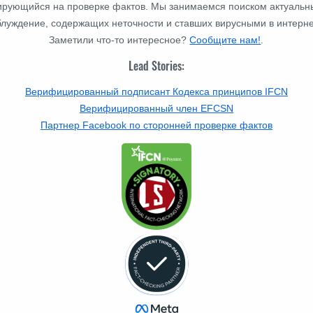
изирующийся на проверке фактов. Мы занимаемся поиском актуальн
блуждение, содержащих неточности и ставших вирусными в интерне
Заметили что-то интересное?
Сообщите нам!
.
Lead Stories:
Верифицированный подписант Кодекса принципов IFCN
Верифицированный член EFCSN
Партнер Facebook по сторонней проверке фактов