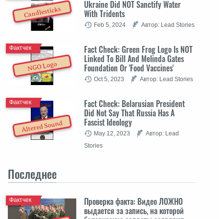
Ukraine Did NOT Sanctify Water
Candlesticks
With Tridents
Feb 5, 2024
Автор: Lead Stories
Fact Check: Green Frog Logo Is NOT
Фактчек
Linked To Bill And Melinda Gates
NGO Logo
Foundation Or 'Food Vaccines'
Oct 5, 2023
Автор: Lead Stories
Fact Check: Belarusian President
Фактчек
Did Not Say That Russia Has A
Fascist Ideology
Altered Sound
May 12, 2023
Автор: Lead
Stories
Последнее
Проверка факта: Видео ЛОЖНО
Фактчек
выдается за запись, на которой