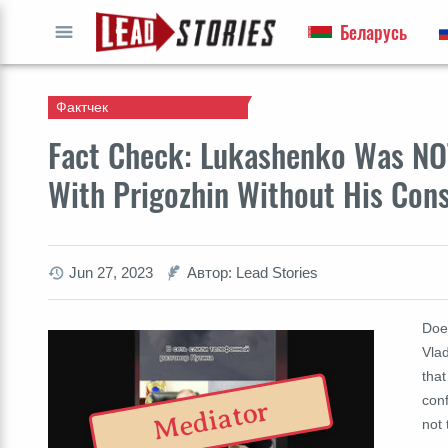
Беларусь
ПЕРЕЙТИ
Фактчек
Fact Check: Lukashenko Was NOT 
With Prigozhin Without His Con
Jun 27, 2023
Автор: Lead Stories
Doe
Vla
tha
conf
Mediator
not 