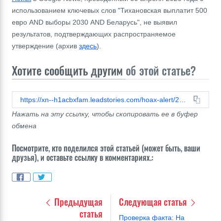
использованием ключевых слов "Тихановская выплатит 500
евро
AND выборы
2030
AND
Беларусь", не выявил
результатов, подтверждающих распространяемое
утверждение (архив
здесь
).
Хотите сообщить другим
об этой статье?
https://xn--h1acbxfam.leadstories.com/hoax-alert/2026/06/проверка-факта-тихановская-не-обещала-выплатить-по-500-евро-каждому-кто-вернется-в-Беларусь.html
Нажать на эту ссылку, чтобы скопировать ее в буфер
обмена
Посмотрите, кто поделился этой статьей (может быть, ваши
друзья), и оставьте ссылку в комментариях.:
Предыдущая
Следующая статья
статья
Проверка факта: На