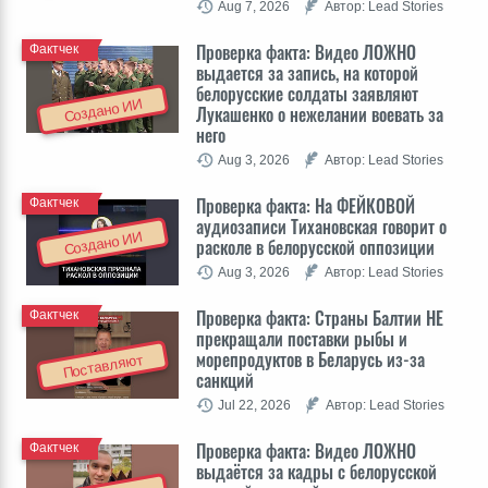
Aug 7, 2026
Автор: Lead Stories
Проверка факта: Видео ЛОЖНО
Фактчек
выдается за запись, на которой
белорусские солдаты заявляют
Создано ИИ
Лукашенко о нежелании воевать за
него
Aug 3, 2026
Автор: Lead Stories
Проверка факта: На ФЕЙКОВОЙ
Фактчек
аудиозаписи Тихановская говорит о
Создано ИИ
расколе в белорусской оппозиции
Aug 3, 2026
Автор: Lead Stories
Проверка факта: Cтраны Балтии НЕ
Фактчек
прекращали поставки рыбы и
морепродуктов в Беларусь из-за
Поставляют
санкций
Jul 22, 2026
Автор: Lead Stories
Проверка факта: Видео ЛОЖНО
Фактчек
выдаётся за кадры с белорусской