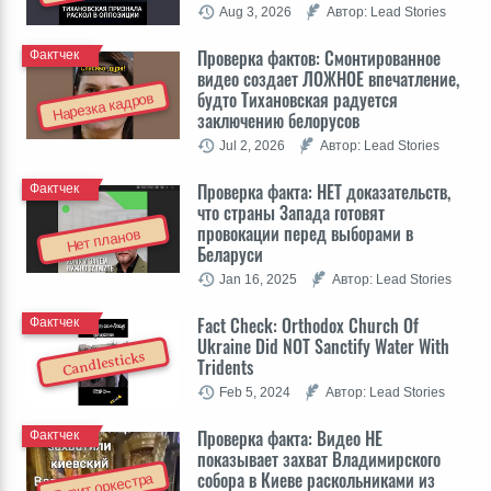
Aug 3, 2026
Автор: Lead Stories
Проверка фактов: Cмонтированное
Фактчек
видео создает ЛОЖНОЕ впечатление,
будто Тихановская радуется
Нарезка кадров
заключению белорусов
Jul 2, 2026
Автор: Lead Stories
Проверка факта: НЕТ доказательств,
Фактчек
что страны Запада готовят
провокации перед выборами в
Нет планов
Беларуси
Jan 16, 2025
Автор: Lead Stories
Fact Check: Orthodox Church Of
Фактчек
Ukraine Did NOT Sanctify Water With
Candlesticks
Tridents
Feb 5, 2024
Автор: Lead Stories
Проверка факта: Видео НЕ
Фактчек
показывает захват Владимирского
собора в Киеве раскольниками из
Визит оркестра