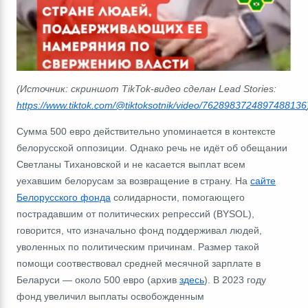
(Источник: скриншот TikTok-видео сделан Lead Stories:
https://www.tiktok.com/@tiktoksotnik/video/7628983724897488136
Сумма 500 евро действительно упоминается в контексте
белорусской оппозиции.
Однако речь не идёт об обещании
Светланы Тихановской и не касается выплат всем
уехавшим белорусам за возвращение в страну.
На
сайте
Белорусского фонда
солидарности, помогающего
пострадавшим от политических репрессий (
BYSOL
),
говорится, что изначально фонд поддерживал людей,
уволенных по политическим причинам. Размер такой
помощи соотвествовал средней месячной зарплате в
Беларуси
―
около 500 евро
(архив
здесь
). В 2023 году
фонд увеличил выплаты освобожденным