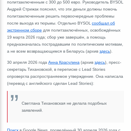
политзаключенным с 300 до 500 евро.
Руководитель
BYSOL
Андрей Стрижак пояснял, что эти деньги должны помочь
политзаключенным решить первоочередные проблемы
после выхода из тюрьмы. Отдельно BYSOL
сообщал об
экстренном сборе
для политзаключённых, освобождённых
19 марта 2026 года; сбор уже завершён, а помощь
предназначалась пострадавшим по политическим мотивам,
а не всем возвращающимся в Беларусь (архив
здесь
).
30 апреля 2026 года
Анна Красулина
(архив
здесь
), пресс-
секретарь Тихановской, в переписке с
Lead Stories
опровергла распространяемое утверждение. Она написала
(перевод с английского сделан
Lead Stories
):
Светлана Тихановская не делала подобных
заявлений.
Поиск
в
Google News
, проведённый 30 апреля 2026 года с