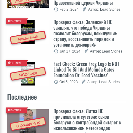
Православной церкви Украины
Feb 2, 2024
Автор: Lead Stories
Проверка факта: Зеленский НЕ
Фактчек
заявлял, что победа Украины
позволит белорусам, покинувшим
Искажение
страну, восстановить порядок и
установить демокра�
Jan 17, 2024
Автор: Lead Stories
Fact Check: Green Frog Logo Is NOT
Фактчек
Linked To Bill And Melinda Gates
NGO Logo
Foundation Or 'Food Vaccines'
Oct 5, 2023
Автор: Lead Stories
Последнее
Проверка факта: Литва НЕ
Фактчек
признавала отсутствие связи
Беларуси с контрабандой сигарет с
Опровергнуто
использованием метеозондов