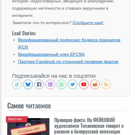
историй: недостоверных, вводящих в заблуждение,
содержащих неточности и ставших вирусными в
интернете.
Заметили что-то интересное?
Сообщите нам!
.
Lead Stories:
Верифицированный подписант Кодекса принципов
IFCN
Верифицированный член EFCSN
Партнер Facebook по сторонней проверке фактов
Подписывайся на нас в соцсетях
Самое
читаемое
Проверка факта: На ФЕЙКОВОЙ
Фактчек
аудиозаписи Тихановская говорит о
Создано ИИ
расколе в белорусской оппозиции