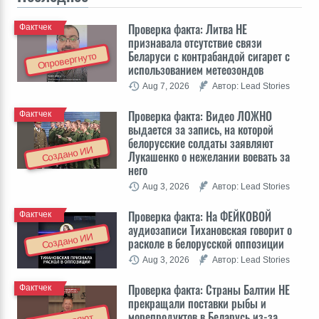
Проверка факта: Литва НЕ
Фактчек
признавала отсутствие связи
Беларуси с контрабандой сигарет с
Опровергнуто
использованием метеозондов
Aug 7, 2026
Автор: Lead Stories
Проверка факта: Видео ЛОЖНО
Фактчек
выдается за запись, на которой
белорусские солдаты заявляют
Создано ИИ
Лукашенко о нежелании воевать за
него
Aug 3, 2026
Автор: Lead Stories
Проверка факта: На ФЕЙКОВОЙ
Фактчек
аудиозаписи Тихановская говорит о
Создано ИИ
расколе в белорусской оппозиции
Aug 3, 2026
Автор: Lead Stories
Проверка факта: Cтраны Балтии НЕ
Фактчек
прекращали поставки рыбы и
морепродуктов в Беларусь из-за