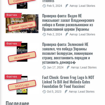
Tridents
Feb 5, 2024
Автор: Lead Stories
Проверка факта: Видео НЕ
Фактчек
показывает захват Владимирского
собора в Киеве раскольниками из
Визит оркестра
Православной церкви Украины
Feb 2, 2024
Автор: Lead Stories
Проверка факта: Зеленский НЕ
Фактчек
заявлял, что победа Украины
позволит белорусам, покинувшим
Искажение
страну, восстановить порядок и
установить демокра�
Jan 17, 2024
Автор: Lead Stories
Fact Check: Green Frog Logo Is NOT
Фактчек
Linked To Bill And Melinda Gates
NGO Logo
Foundation Or 'Food Vaccines'
Oct 5, 2023
Автор: Lead Stories
Последнее