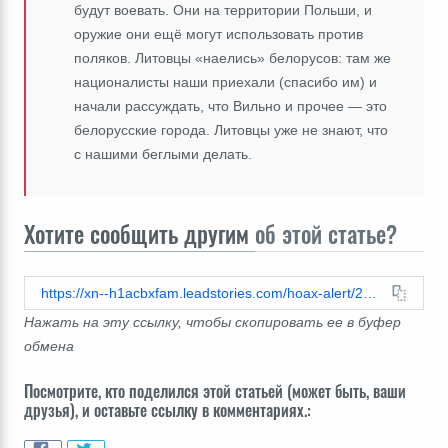
будут воевать. Они на территории Польши, и
оружие они ещё могут использовать против
поляков. Литовцы «наелись» белорусов: там же
националисты наши приехали (спасибо им) и
начали рассуждать, что Вильно и прочее ― это
белорусские города. Литовцы уже не знают, что
с нашими беглыми делать.
Хотите сообщить другим
об этой статье?
https://xn--h1acbxfam.leadstories.com/hoax-alert/2026/06/проверка-факта-лукашенко-не-высказывал-территориальные-претензии-польше-и-литве.html
Нажать на эту ссылку, чтобы скопировать ее в буфер
обмена
Посмотрите, кто поделился этой статьей (может быть, ваши
друзья), и оставьте ссылку в комментариях.: