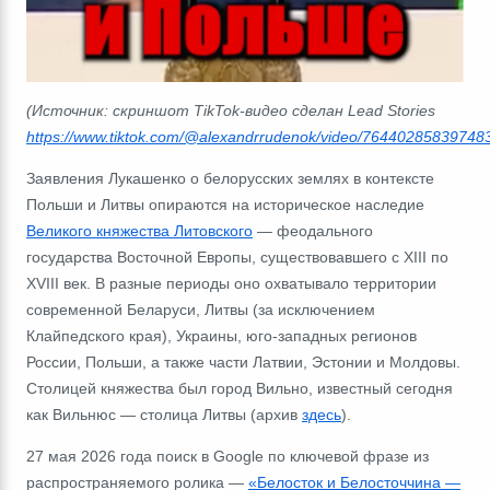
(Источник:
скриншот TikTok-видео сделан Lead Stori
es
https://www.tiktok.com/@alexandrrudenok/video/76440285839748
Заявления Лукашенко о белорусских землях в контексте
Польши и Литвы опираются на историческое наследие
Великого княжества Литовского
―
феодального
государства Восточной Европы, существовавшего с XIII по
XVIII век. В разные периоды оно охватывало территории
современной Беларуси, Литвы (за исключением
Клайпедского края), Украины, юго-западных регионов
России, Польши, а также части Латвии, Эстонии и Молдовы.
Столицей княжества был город Вильно, известный сегодня
как Вильнюс ― столица Литвы (архив
здесь
).
27 мая 2026 года поиск в Google по ключевой фразе из
распространяемого ролика
―
«Белосток и Белосточчина
―