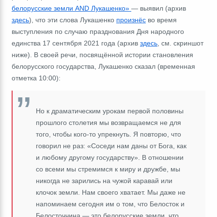
белорусские земли AND Лукашенко»
―
выявил (архив
здесь
), что эти слова Лукашенко
произнёс
во время
выступления по случаю празднования Дня народного
единства 17 сентября 2021 года (архив
здесь
, см. скриншот
ниже). В своей речи, посвящённой истории становления
белорусского государства, Лукашенко сказал
(временная
отметка 10:00)
:
Но к драматическим урокам первой половины
прошлого столетия мы возвращаемся не для
того, чтобы кого-то упрекнуть. Я повторю, что
говорил не раз: «Соседи нам даны от Бога, как
и любому другому государству». В отношении
со всеми мы стремимся к миру и дружбе, мы
никогда не зарились на чужой каравай или
клочок земли. Нам своего хватает. Мы даже не
напоминаем сегодня им о том, что Белосток и
Белосточчина
―
это белорусские земли, что