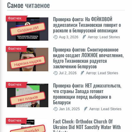
Самое
читаемое
Проверка факта: На ФЕЙКОВОЙ
Фактчек
аудиозаписи Тихановская говорит о
Создано ИИ
расколе в белорусской оппозиции
Aug 3, 2026
Автор: Lead Stories
Проверка фактов: Cмонтированное
Фактчек
видео создает ЛОЖНОЕ впечатление,
будто Тихановская радуется
Нарезка кадров
заключению белорусов
Jul 2, 2026
Автор: Lead Stories
Проверка факта: НЕТ доказательств,
Фактчек
что страны Запада готовят
провокации перед выборами в
Нет планов
Беларуси
Jan 16, 2025
Автор: Lead Stories
Fact Check: Orthodox Church Of
Фактчек
Ukraine Did NOT Sanctify Water With
Candlesticks