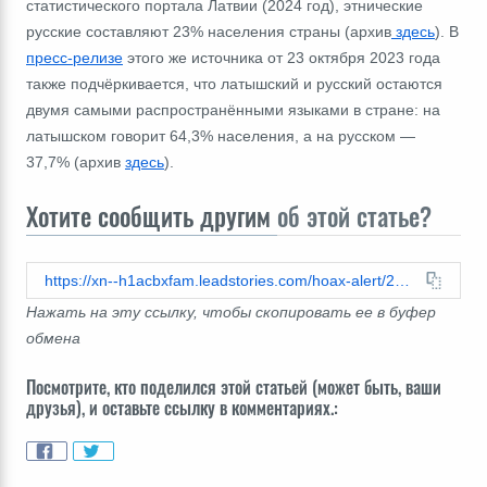
статистического портала Латвии (2024 год), этнические
русские составляют 23% населения страны (архив
здесь
). В
пресс-релизе
этого же источника от 23 октября 2023 года
также подчёркивается, что латышский и русский остаются
двумя самыми распространёнными языками в стране: на
латышском говорит 64,3% населения, а на русском
―
37,7% (архив
здесь
).
Хотите сообщить другим
об этой статье?
https://xn--h1acbxfam.leadstories.com/hoax-alert/2025/06/проверка-факта-в-латвии-не-запретят-русский-язык-в-частном-общении.html
Нажать на эту ссылку, чтобы скопировать ее в буфер
обмена
Посмотрите, кто поделился этой статьей (может быть, ваши
друзья), и оставьте ссылку в комментариях.: