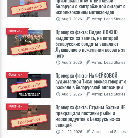
признавала отсутствие связи
Беларуси с контрабандой сигарет с
Опровергнуто
использованием метеозондов
Aug 7, 2026
Автор: Lead Stories
Проверка факта: Видео ЛОЖНО
Фактчек
выдается за запись, на которой
белорусские солдаты заявляют
Создано ИИ
Лукашенко о нежелании воевать за
него
Aug 3, 2026
Автор: Lead Stories
Проверка факта: На ФЕЙКОВОЙ
Фактчек
аудиозаписи Тихановская говорит о
Создано ИИ
расколе в белорусской оппозиции
Aug 3, 2026
Автор: Lead Stories
Проверка факта: Cтраны Балтии НЕ
Фактчек
прекращали поставки рыбы и
морепродуктов в Беларусь из-за
Поставляют
санкций
Jul 22, 2026
Автор: Lead Stories