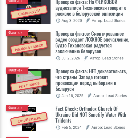
Проверка факта: На ФЕЙКОВОЙ
Фактчек
аудиозаписи Тихановская говорит о
Создано ИИ
расколе в белорусской оппозиции
Aug 3, 2026
Автор: Lead Stories
Проверка фактов: Cмонтированное
Фактчек
видео создает ЛОЖНОЕ впечатление,
будто Тихановская радуется
Нарезка кадров
заключению белорусов
Jul 2, 2026
Автор: Lead Stories
Проверка факта: НЕТ доказательств,
Фактчек
что страны Запада готовят
провокации перед выборами в
Нет планов
Беларуси
Jan 16, 2025
Автор: Lead Stories
Fact Check: Orthodox Church Of
Фактчек
Ukraine Did NOT Sanctify Water With
Candlesticks
Tridents
Feb 5, 2024
Автор: Lead Stories