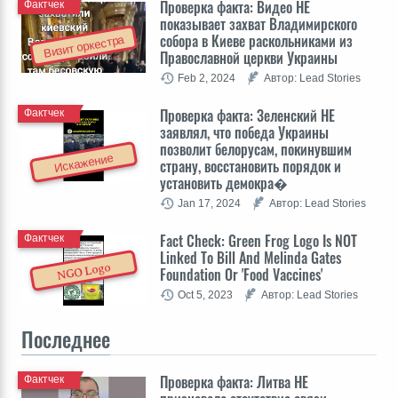
Проверка факта: Видео НЕ
Фактчек
показывает захват Владимирского
собора в Киеве раскольниками из
Визит оркестра
Православной церкви Украины
Feb 2, 2024
Автор: Lead Stories
Проверка факта: Зеленский НЕ
Фактчек
заявлял, что победа Украины
позволит белорусам, покинувшим
Искажение
страну, восстановить порядок и
установить демокра�
Jan 17, 2024
Автор: Lead Stories
Fact Check: Green Frog Logo Is NOT
Фактчек
Linked To Bill And Melinda Gates
NGO Logo
Foundation Or 'Food Vaccines'
Oct 5, 2023
Автор: Lead Stories
Последнее
Проверка факта: Литва НЕ
Фактчек