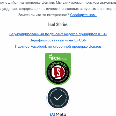
изирующийся на проверке фактов. Мы занимаемся поиском актуальн
блуждение, содержащих неточности и ставших вирусными в интерне
Заметили что-то интересное?
Сообщите нам!
.
Lead Stories:
Верифицированный подписант Кодекса принципов IFCN
Верифицированный член EFCSN
Партнер Facebook по сторонней проверке фактов