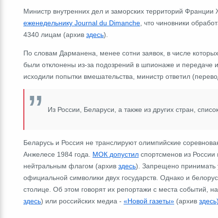
Министр внутренних дел и заморских территорий Франции
еженедельнику Journal du Dimanche
, что чиновники обрабо
4340 лицам (архив
здесь
).
По словам Дарманена, менее сотни заявок, в числе которых
были отклонены из-за подозрений в шпионаже и передаче и
исходили попытки вмешательства, министр ответил (перевод
Из России, Беларуси, а также из других стран, списо
Беларусь и Россия не транслируют олимпийские соревнован
Анжелесе 1984 года.
МОК допустил
спортсменов из России 
нейтральным флагом (архив
здесь
). Запрещено принимать 
официальной символики двух государств. Однако и белору
столице. Об этом говорят их репортажи с места событий, 
здесь
) или российских медиа
-
«Новой газеты»
(архив
здесь