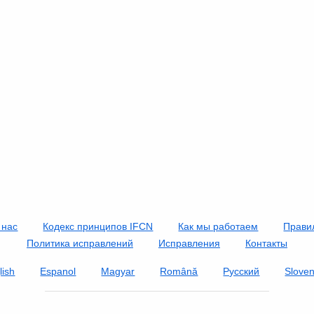
 нас
Кодекс принципов IFCN
Как мы работаем
Прави
Политика исправлений
Исправления
Контакты
lish
Espanol
Magyar
Română
Русский
Slove