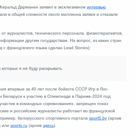
 Жеральд Дарманен заявил в эксклюзивном
интервью
тали в общей сложности около миллиона заявок и отказали
 от журналистов, технического персонала, физиотерапевтов,
нформации другим государствам. На вопрос, из каких стран
 с французского языка сделан Lead Stories):
к которых я не буду раскрывать.
ия впервые за 40 лет после бойкота СССР Игр в Лос-
и Беларуси к участию в Олимпиаде в Париже-2024 под
участие в командных соревнованиях, запрещен показ
сские и российские журналисты работают во французской
например, белорусского спортивного портала
sport5.by
(архив
)
или
sports.ru
(архив
здесь
).