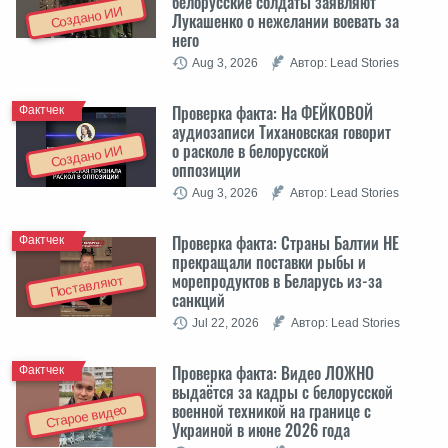
белорусские солдаты заявляют
Создано ИИ
Лукашенко о нежелании воевать за
него
Aug 3, 2026
Автор: Lead Stories
Проверка факта: На ФЕЙКОВОЙ
Фактчек
аудиозаписи Тихановская говорит
о расколе в белорусской
Создано ИИ
оппозиции
Aug 3, 2026
Автор: Lead Stories
Проверка факта: Cтраны Балтии НЕ
Фактчек
прекращали поставки рыбы и
морепродуктов в Беларусь из-за
Поставляют
санкций
Jul 22, 2026
Автор: Lead Stories
Проверка факта: Видео ЛОЖНО
Фактчек
выдаётся за кадры с белорусской
военной техникой на границе с
Старое видео
Украиной в июне 2026 года