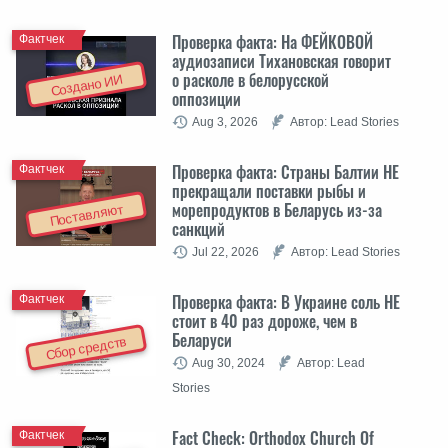
Проверка факта: На ФЕЙКОВОЙ
Фактчек
аудиозаписи Тихановская говорит
о расколе в белорусской
Создано ИИ
оппозиции
Aug 3, 2026
Автор: Lead Stories
Проверка факта: Cтраны Балтии НЕ
Фактчек
прекращали поставки рыбы и
морепродуктов в Беларусь из-за
Поставляют
санкций
Jul 22, 2026
Автор: Lead Stories
Проверка факта: В Украине соль НЕ
Фактчек
стоит в 40 раз дороже, чем в
Беларуси
Сбор средств
Aug 30, 2024
Автор: Lead
Stories
Fact Check: Orthodox Church Of
Фактчек