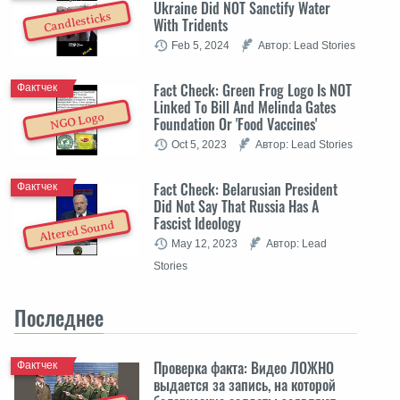
Ukraine Did NOT Sanctify Water
Candlesticks
With Tridents
Feb 5, 2024
Автор: Lead Stories
Fact Check: Green Frog Logo Is NOT
Фактчек
Linked To Bill And Melinda Gates
NGO Logo
Foundation Or 'Food Vaccines'
Oct 5, 2023
Автор: Lead Stories
Fact Check: Belarusian President
Фактчек
Did Not Say That Russia Has A
Fascist Ideology
Altered Sound
May 12, 2023
Автор: Lead
Stories
Последнее
Проверка факта: Видео ЛОЖНО
Фактчек
выдается за запись, на которой