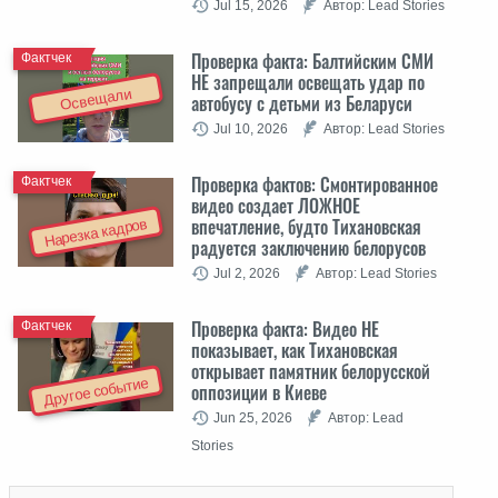
Jul 15, 2026
Автор: Lead Stories
Проверка факта: Балтийским СМИ
Фактчек
НЕ запрещали освещать удар по
Освещали
автобусу с детьми из Беларуси
Jul 10, 2026
Автор: Lead Stories
Проверка фактов: Cмонтированное
Фактчек
видео создает ЛОЖНОЕ
впечатление, будто Тихановская
Нарезка кадров
радуется заключению белорусов
Jul 2, 2026
Автор: Lead Stories
Проверка факта: Видео НЕ
Фактчек
показывает, как Тихановская
открывает памятник белорусской
Другое событие
оппозиции в Киеве
Jun 25, 2026
Автор: Lead
Stories