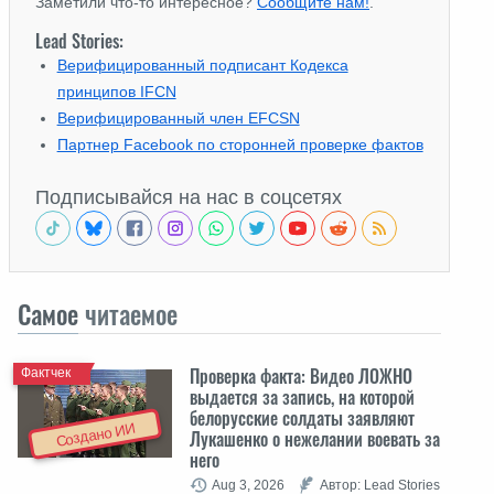
Заметили что-то интересное?
Сообщите нам!
.
Lead Stories:
Верифицированный подписант Кодекса
принципов IFCN
Верифицированный член EFCSN
Партнер Facebook по сторонней проверке фактов
Подписывайся на нас в соцсетях
Самое
читаемое
Проверка факта: Видео ЛОЖНО
Фактчек
выдается за запись, на которой
белорусские солдаты заявляют
Создано ИИ
Лукашенко о нежелании воевать за
него
Aug 3, 2026
Автор: Lead Stories