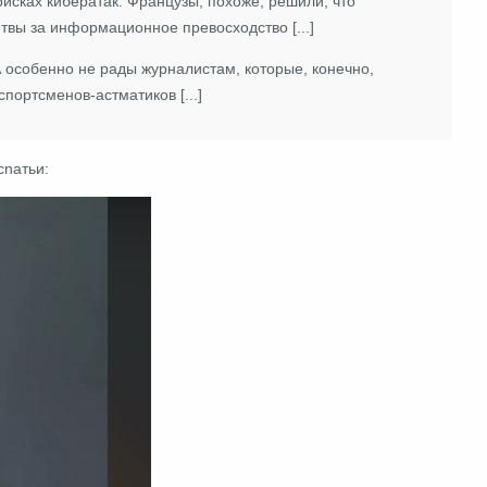
рисках кибератак. Французы, похоже, решили, что
твы за информационное превосходство [...]
А особенно не рады журналистам, которые, конечно,
портсменов-астматиков [...]
сnатьи: