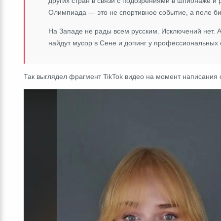
других стран в связи с подозрениями в шпионаже и 
Олимпиада ― это не спортивное событие, а поле би
На Западе не рады всем русским. Исключений нет. 
найдут мусор в Сене и допинг у профессиональных с
Так выглядел фрагмент TikTok видео на момент написания 