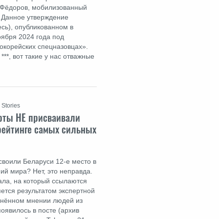
 Фёдоров, мобилизованный
. Данное утверждение
есь), опубликованном в
оября 2024 года под
рокорейских спецназовцах».
***, вот такие у нас отважные
 Stories
рты НЕ присваивали
 рейтинге самых сильных
своили Беларуси 12-е место в
ий мира? Нет, это неправда.
ала, на который ссылаются
яется результатом экспертной
днённом мнении людей из
оявилось в посте (архив