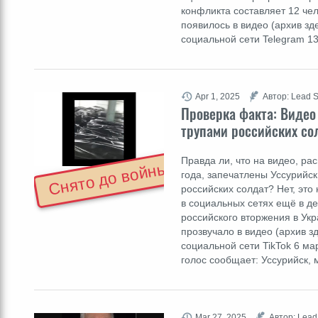
конфликта составляет 12 че
появилось в видео (архив зд
социальной сети Telegram 
Apr 1, 2025
Автор: Lead S
Проверка факта: Видео
трупами российских со
Правда ли, что на видео, р
Снято до войны
года, запечатлены Уссурийск
российских солдат? Нет, это
в социальных сетях ещё в де
российского вторжения в Ук
прозвучало в видео (архив з
социальной сети TikTok 6 ма
голос сообщает: Уссурийск, 
Mar 27, 2025
Автор: Lead