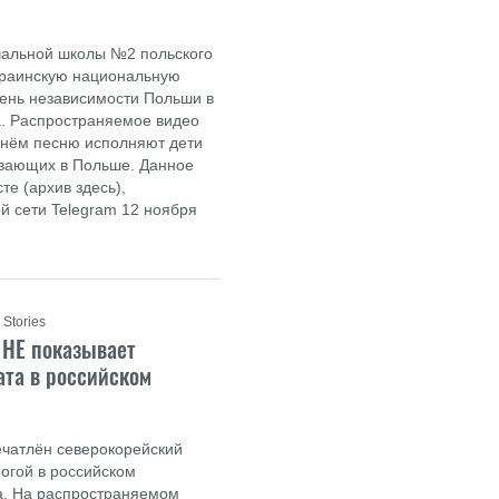
чальной школы №2 польского
краинскую национальную
ень независимости Польши в
да. Распространяемое видео
а нём песню исполняют дети
ивающих в Польше. Данное
те (архив здесь),
й сети Telegram 12 ноября
 Stories
 НЕ показывает
ата в российском
печатлён северокорейский
огой в российском
да. На распространяемом