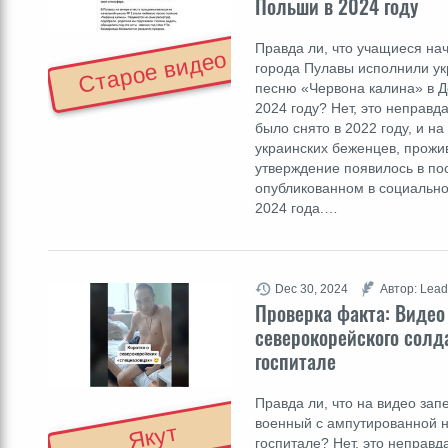
Польши в 2024 году
Правда ли, что учащиеся на
Старое видео
города Пулавы исполнили у
песню «Червона калина» в Д
2024 году? Нет, это неправ
было снято в 2022 году, и н
украинских беженцев, прож
утверждение появилось в пос
опубликованном в социально
2024 года.…
Dec 30, 2024
Автор: Lead
Проверка факта: Видео
северокорейского солд
госпитале
Правда ли, что на видео за
военный с ампутированной н
Якут
госпитале? Нет, это неправ