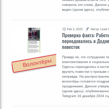
говорила эти слова. Данное
видео (архив здесь), опубл
Feb 3, 2025
Автор: Lead S
Проверка факта: Работ
переодевались в Дедов
повесток
Правда ли, что сотрудники 
Волонтёры
комплектования и социально
Одессы переоделись в кост
вручить повестки о призыве 
неправда. На распространя
волонтёры готовятся поздра
праздниками. Данное утверж
(архив здесь), опубликованн
Telegram 16 декабря 2024 го