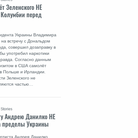
ёт Зеленского НЕ
 Колумбии перед
зидента Украины Владимира
 на встречу с Дональдом
да, совершил дозаправку в
обы употребил наркотики
еправда. Согласно данным
 визитом в США самолёт
 в Польше и Ирландии.
ти Зеленского не
вляются частью…
 Stories
ту Андрею Данилко НЕ
а пределы Украины
артиста Андрея Данилко,