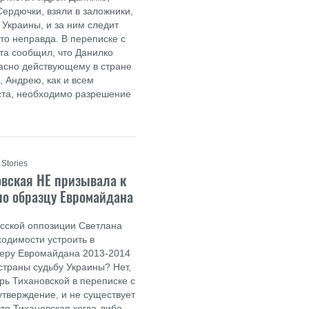
Сердючки, взяли в заложники,
 Украины, и за ним следит
то неправда. В переписке с
ста сообщил, что Данилко
ласно действующему в стране
, Андрею, как и всем
ста, необходимо разрешение
 Stories
овская НЕ призывала к
по образцу Евромайдана
усской оппозиции Светлана
ходимости устроить в
меру Евромайдана 2013-2014
 страны судьбу Украины? Нет,
рь Тихановской в переписке с
 утверждение, и не существует
что Тихановская когда-либо