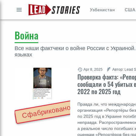
Узбекистан
США
ПЕРЕЙТИ
GO
Война
Все наши фактчеки о войне России с Украиной.
языках
Apr 8, 2025
Автор: Lead S
Проверка факта: «Репо
сообщали о 54 убитых 
2022 по 2025 год
Правда ли, что международ
Сфабриковано
организация «Репортёры без 
по 2025 год в Украине погиб
неправда. Распространяемое
а реальное число погибших 
оценкам «Репортёров без гр