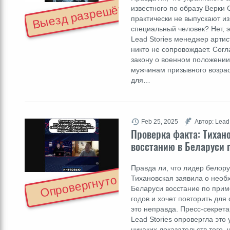
Выезд разрешён
известного по образу Верки 
практически не выпускают из
специальный человек? Нет, э
Lead Stories менеджер арти
никто не сопровождает. Сог
закону о военном положении
мужчинам призывного возра
для…
Feb 25, 2025
Автор: Lead
Проверка факта: Тихан
восстанию в Беларуси 
Правда ли, что лидер белор
Опровергнуто
Тихановская заявила о необ
Беларуси восстание по при
годов и хочет повторить для
это неправда. Пресс-секрета
Lead Stories опровергла это
никаких доказательств того, 