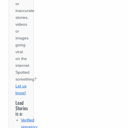
or
inaccurate
stories,
videos
or
images
going
viral
on the
internet.
Spotted
something?
Let us
know!
.
Lead
Stories
is a:
Verified
signatory