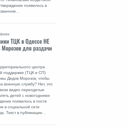
 утверждение появилось в
икованном…
tories
ники ТЦК в Одессе НЕ
 Морозов для раздачи
территориального центра
й поддержки (ТЦК и СП)
юмы Дедов Морозов, чтобы
на военную службу? Нет, это
емом видео переодетые
влять детей с новогодними
дение появилось в посте
ом в социальной сети
да. Текст в публикации…