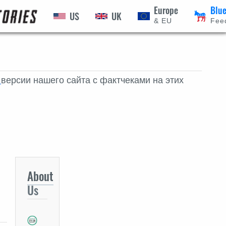
Europe
Blu
Коронавирус
US
UK
Дипфейки
ПЕРЕЙТИ
 🇺🇦
& EU
Fee
я
версии нашего сайта с фактчеками на этих
About
Us