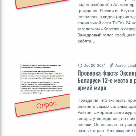
видео изображён Александр
гражданин России из Якутии
появилось в видео (архив зд
социальной сети TikTok 24 н
заголовком «Коротко о севе
Закадровый голос сообщает: 
ребята.…
Dec 20, 2024
Автор: Lead
Проверка факта: Экспе
Беларуси 12-е место в
армий мира
Правда ли, что эксперты при
Опрос
рейтинге самых сильных арм
Рейтинг американского журн
авторы утверждения, не явл
оценки. Он основан на усре
разных стран. Утверждение п