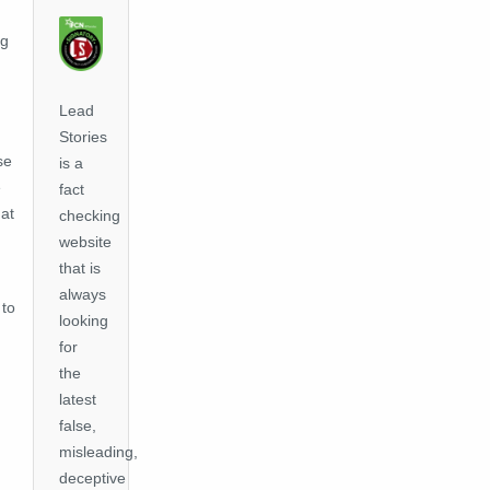
ng
Lead
Stories
se
is a
e
fact
hat
checking
website
that is
always
 to
looking
for
the
latest
false,
misleading,
deceptive