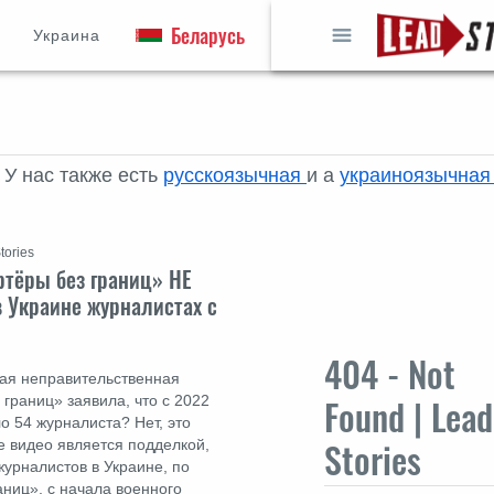
Война
Беларусь
Россия
Украина
🇷🇺 &
 У нас также есть
русскоязычная
и a
украиноязычна
tories
ртёры без границ» НЕ
в Украине журналистах с
404 - Not
ная неправительственная
Found | Lead
границ» заявила, что с 2022
ло 54 журналиста? Нет, это
Stories
 видео является подделкой,
журналистов в Украине, по
аниц», с начала военного