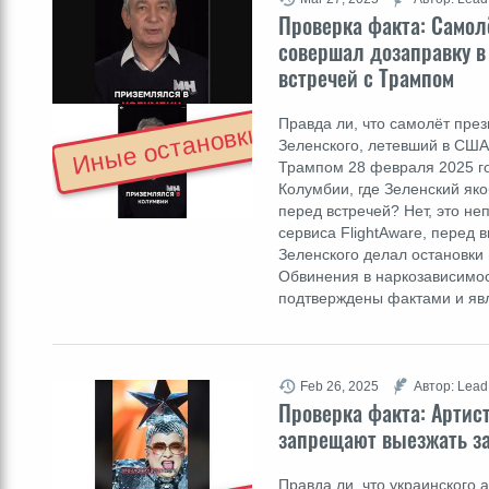
Проверка факта: Самол
совершал дозаправку в
встречей с Трампом
Правда ли, что самолёт пре
Иные остановки
Зеленского, летевший в США
Трампом 28 февраля 2025 го
Колумбии, где Зеленский як
перед встречей? Нет, это н
сервиса FlightAware, перед
Зеленского делал остановки
Обвинения в наркозависимос
подтверждены фактами и я
Feb 26, 2025
Автор: Lead
Проверка факта: Артис
запрещают выезжать з
Правда ли, что украинского 