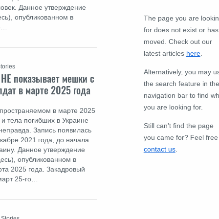
ловек. Данное утверждение
есь), опубликованном в
The page you are looki
13…
for does not exist or has
moved. Check out our
latest articles
here
.
tories
Alternatively, you may u
 НЕ показывает мешки с
the search feature in th
лдат в марте 2025 года
navigation bar to find w
you are looking for.
аспространяемом в марте 2025
 и тела погибших в Украине
Still can't find the page
 неправда. Запись появилась
you came for? Feel free
кабре 2021 года, до начала
contact us
.
раину. Данное утверждение
десь), опубликованном в
рта 2025 года. Закадровый
март 25-го…
 Stories