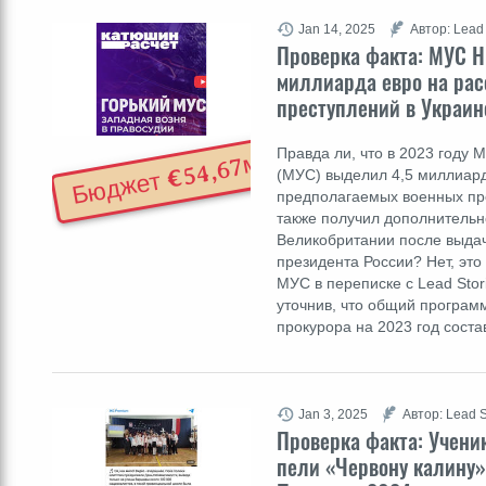
Jan 14, 2025
Автор: Lead 
Проверка факта: МУС Н
миллиарда евро на ра
преступлений в Украин
Правда ли, что в 2023 году
Бюджет €54,67м
(МУС) выделил 4,5 миллиар
предполагаемых военных пре
также получил дополнительн
Великобритании после выдач
президента России? Нет, это
МУС в переписке с Lead Sto
уточнив, что общий програ
прокурора на 2023 год сост
Jan 3, 2025
Автор: Lead S
Проверка факта: Учени
пели «Червону калину»