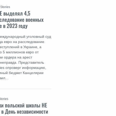
Stories
Е выделял 4,5
сследование военных
е в 2023 году
 Международный уголовный суд
да евро на расследование
ступлений в Украине, а
о 5 миллионов евро от
и ордера на арест
 неправда. Представитель
ries опроверг информацию,
ммный бюджет Канцелярии
авил…
tories
ки польской школы НЕ
 в День независимости